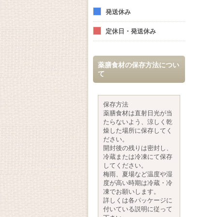
発送休み
定休日・発送休み
薬膳食材の保存方法につい
て
保存方法
薬膳食材は直射日光が当
たらないよう、涼しく乾
燥した場所に保存してく
ださい。
開封後の残りは密封し、
冷蔵または冷凍にて保存
してください。
梅雨、夏場など温度や湿
度が高い時期は冷蔵・冷
凍でお願いします。
詳しくは各パッケージに
付いている説明に従って