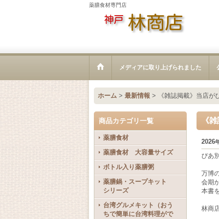
薬膳食材専門店
メディアに取り上げられました
ホーム
>
最新情報
>
《雑誌掲載》当店が
《雑
商品カテゴリ一覧
薬膳食材
2026
薬膳食材 大容量サイズ
ぴあ
ボトル入り薬膳粥
万博
薬膳鍋・スープキット
会期
シリーズ
本書
台湾グルメキット（おう
林商
ちで簡単に台湾料理がで