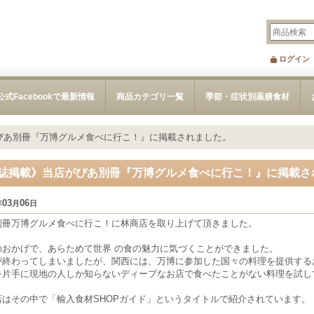
ログイン
公式Facebookで最新情報
商品カテゴリ一覧
季節・症状別薬膳食材
ぴあ別冊『万博グルメ食べに行こ！』に掲載されました。
誌掲載》当店がぴあ別冊『万博グルメ食べに行こ！』に掲載さ
03
06
年
月
日
別冊万博グルメ食べに行こ！に林商店を取り上げて頂きました。
のおかげで、あらためて世界 の食の魅力に気づくことができました。
が終わってしまいましたが、関西には、万博に参加した国々の料理を提供する
を片手に現地の人しか知らないディープなお店で食べたことがない料理を試し
店はその中で「輸入食材SHOPガイド」というタイトルで紹介されています。