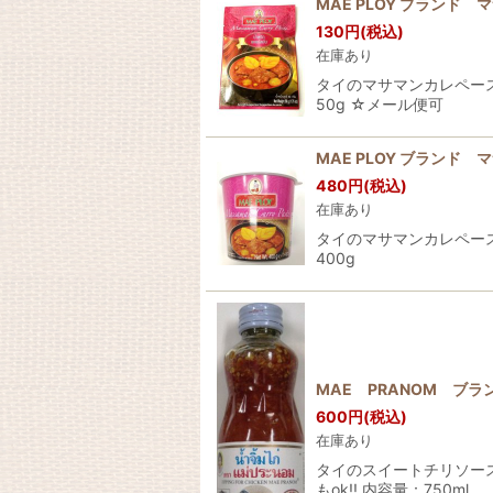
MAE PLOY ブランド 
130
円
(税込)
在庫あり
タイのマサマンカレペー
50g ☆メール便可
MAE PLOY ブランド 
480
円
(税込)
在庫あり
タイのマサマンカレペー
400g
MAE PRANOM ブラ
600
円
(税込)
在庫あり
タイのスイートチリソー
もok!! 内容量：750ml