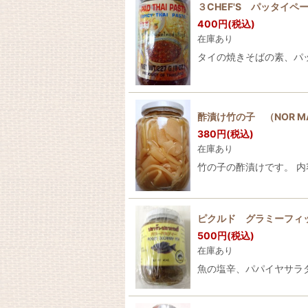
３CHEF'S パッタイペース
400
円
(税込)
在庫あり
タイの焼きそばの素、パッ
酢漬け竹の子 （NOR MA
380
円
(税込)
在庫あり
竹の子の酢漬けです。 内
ピクルド グラミーフィッシ
500
円
(税込)
在庫あり
魚の塩辛、パパイヤサラダ