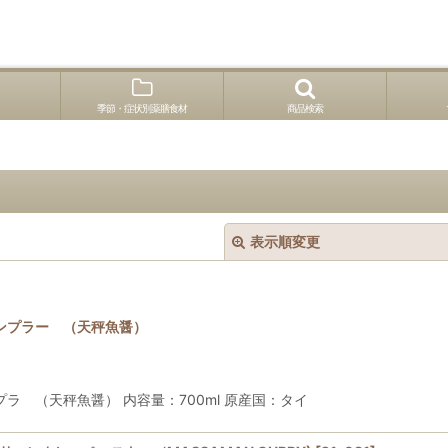
季節・症状別薬膳食材
商品検索
表示順変更
ンプラー （天秤魚醤）
ラ （天秤魚醤） 内容量：700ml 原産国：タイ
絞り込む