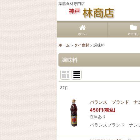
薬膳食材専門店
ホーム
カテゴリ
ホーム
>
タイ食材
>
調味料
調味料
37
件
表示数
:
バランス ブランド ナ
450
円
(税込)
並び順
:
在庫あり
バランスブランド ナンプ