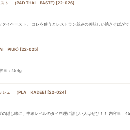
ト （PAD THAI PASTE)
[
22-026
]
タイペースト。 コレを使うとレストラン並みの美味しい焼きそばができ
I PIUK)
[
22-025
]
容量：454g
ュ （PLA KADEE)
[
22-024
]
の隠し味に、中級レベルのタイ料理に詳しい人はぜひ！！ 内容量：45