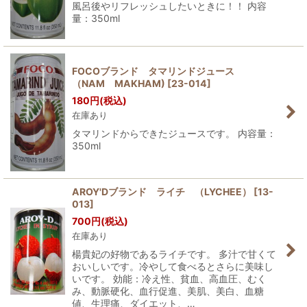
風呂後やリフレッシュしたいときに！！ 内容
量：350ml
FOCOブランド タマリンドジュース
（NAM MAKHAM)
[
23-014
]
180
円
(税込)
在庫あり
タマリンドからできたジュースです。 内容量：
350ml
AROY'Dブランド ライチ （LYCHEE）
[
13-
013
]
700
円
(税込)
在庫あり
楊貴妃の好物であるライチです。 多汁で甘くて
おいしいです。冷やして食べるとさらに美味し
いです。 効能：冷え性、貧血、高血圧、むく
み、動脈硬化、血行促進、美肌、美白、血糖
値、生理痛、ダイエット、…