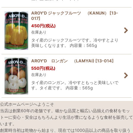
AROY'D ジャックフルーツ （KANUN）
[
13-
017
]
450
円
(税込)
在庫あり
タイ産のジャックフルーツです。冷やすとより
美味しくなります。 内容量：565g
AROY'D ロンガン （LAMYAI)
[
13-014
]
550
円
(税込)
在庫あり
タイ産のロンガン。冷やすともっと美味しいで
す。タイ産です。 内容量：565g
公式ホームページへようこそ
当店は創業60年の老舗です。確かな品質と幅広い品揃えの食材をモッ
トーに安心・安全はもちろんより生活が豊になるような食材を販売して
います。
創業時当初は乾物から始まり、現在では1000品以上の商品を取り扱う