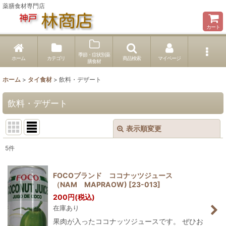
薬膳食材専門店
カート
季節・症状別薬
ホーム
カテゴリ
商品検索
マイページ
膳食材
ホーム
>
タイ食材
>
飲料・デザート
飲料・デザート
表示順変更
閉じる
5
件
表示数
:
FOCOブランド ココナッツジュース
（NAM MAPRAOW)
[
23-013
]
並び順
:
200
円
(税込)
在庫あり
絞り込む
果肉が入ったココナッツジュースです。 ぜひお