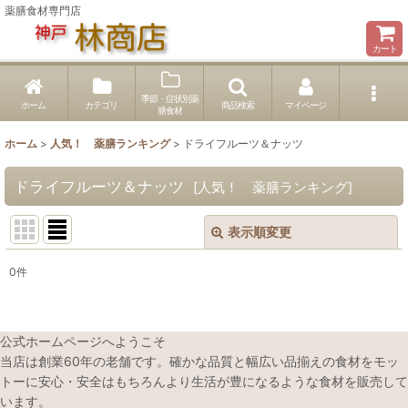
薬膳食材専門店
カート
季節・症状別薬
ホーム
カテゴリ
商品検索
マイページ
膳食材
ホーム
>
人気！ 薬膳ランキング
>
ドライフルーツ＆ナッツ
ドライフルーツ＆ナッツ
[
人気！ 薬膳ランキング
]
表示順変更
閉じる
0
件
表示数
:
並び順
:
公式ホームページへようこそ
当店は創業60年の老舗です。確かな品質と幅広い品揃えの食材をモッ
トーに安心・安全はもちろんより生活が豊になるような食材を販売して
絞り込む
います。