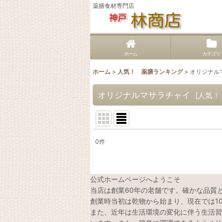
薬膳食材専門店
ホーム
カテゴリ
ホーム
>
人気！ 薬膳ランキング
>
オリジナル
オリジナルマサラチャイ
[
人気！
0
件
表示数
:
並び順
:
公式ホームページへようこそ
当店は創業60年の老舗です。確かな品質
創業時当初は乾物から始まり、現在では1
また、近年は生活環境の変化に伴う生活習