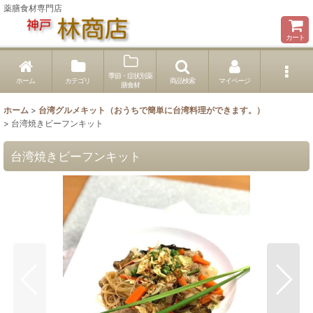
薬膳食材専門店
カート
季節・症状別薬
ホーム
カテゴリ
商品検索
マイページ
膳食材
ホーム
>
台湾グルメキット（おうちで簡単に台湾料理ができます。）
>
台湾焼きビーフンキット
台湾焼きビーフンキット