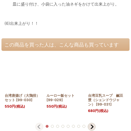
皿に盛り付け、小袋に入った油ネギをかけて出来上がり。
(6)出来上がり！！
この商品を買った人は、こんな商品も買っています
台湾唐揚げ（大鶏排）
ルーロー飯セット
台湾豆乳スープ 鹹豆
セット
[
99-030
]
[
99-029
]
漿（シェンドウジャ
ン）
[
99-031
]
550
円
(税込)
550
円
(税込)
680
円
(税込)