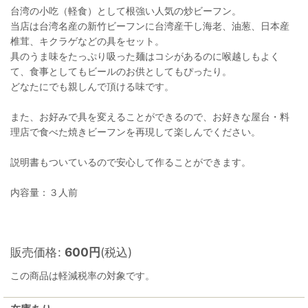
台湾の小吃（軽食）として根強い人気の炒ビーフン。
当店は台湾名産の新竹ビーフンに台湾産干し海老、油葱、日本産
椎茸、キクラゲなどの具をセット。
具のうま味をたっぷり吸った麺はコシがあるのに喉越しもよく
て、食事としてもビールのお供としてもぴったり。
どなたにでも親しんで頂ける味です。
また、お好みで具を変えることができるので、お好きな屋台・料
理店で食べた焼きビーフンを再現して楽しんでください。
説明書もついているので安心して作ることができます。
内容量：３人前
販売価格
:
600
円
(税込)
この商品は軽減税率の対象です。