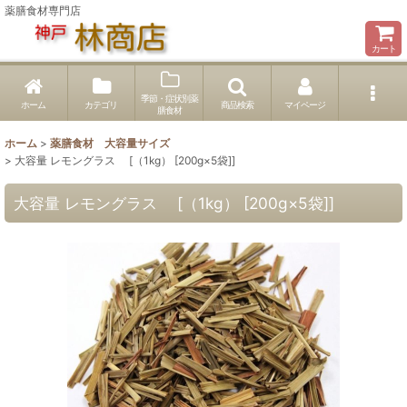
薬膳食材専門店
カート
季節・症状別薬
ホーム
カテゴリ
商品検索
マイページ
膳食材
ホーム
>
薬膳食材 大容量サイズ
>
大容量 レモングラス [（1kg） [200g×5袋]]
大容量 レモングラス [（1kg） [200g×5袋]]