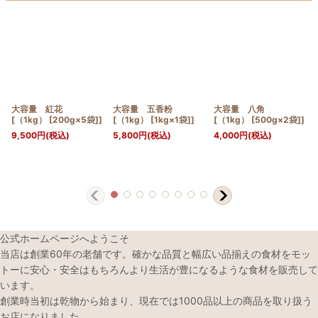
大容量 紅花
大容量 五香粉
大容量 八角
[（1kg） [200g×5袋]]
[（1kg） [1kg×1袋]]
[（1kg） [500g×2袋]]
9,500
円
(税込)
5,800
円
(税込)
4,000
円
(税込)
公式ホームページへようこそ
当店は創業60年の老舗です。確かな品質と幅広い品揃えの食材をモッ
トーに安心・安全はもちろんより生活が豊になるような食材を販売して
います。
創業時当初は乾物から始まり、現在では1000品以上の商品を取り扱う
お店になりました。