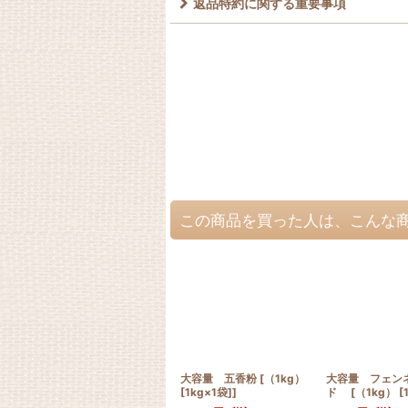
返品特約に関する重要事項
この商品を買った人は、こんな
大容量 五香粉 [（1kg）
大容量 フェン
[1kg×1袋]]
ド [（1kg） [1