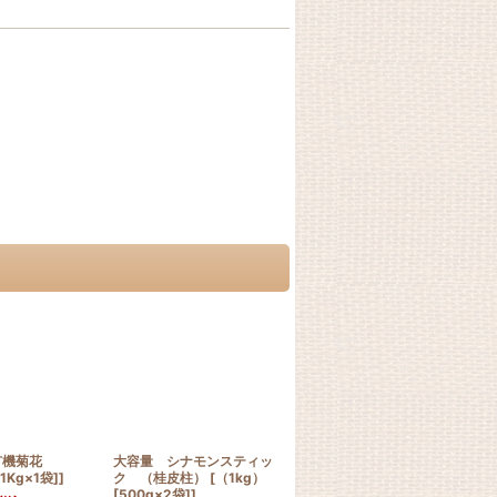
有機菊花
大容量 シナモンスティッ
大容量 カシュナッツ（割
ベ
1Kg×1袋]]
ク （桂皮柱） [（1kg）
れ） [（1kg） [1kg×1袋]]
（Bá
[500g×2袋]]
004