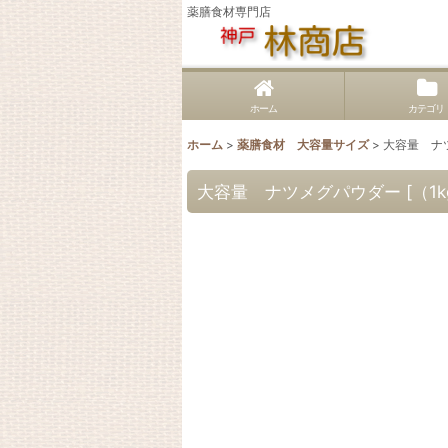
薬膳食材専門店
ホーム
カテゴリ
ホーム
>
薬膳食材 大容量サイズ
>
大容量 ナツメ
大容量 ナツメグパウダー [（1kg）