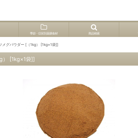
季節・症状別薬膳食材
商品検索
グパウダー [（1kg） [1kg×1袋]]
 [1kg×1袋]]