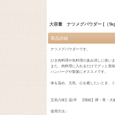
大容量 ナツメグパウダー [（1kg） 
商品詳細
ナツメグパウダーです。
ひき肉料理や魚料理の臭み消しに使い
また、肉料理に入れるだけでグッと美
ハンバーグや製菓にオススメです。
体を温め、元気、心を癒したいとき、
五気六味】温/辛 【帰経】脾・胃・大
使用方法：