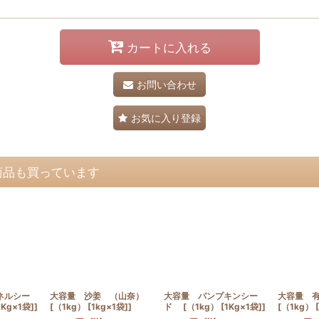
カートに入れる
お問い合わせ
お気に入り登録
商品も買っています
ネルシー
大容量 沙姜 （山奈）
大容量 パンプキンシー
大容量 
Kg×1袋]]
[（1kg） [1kg×1袋]]
ド [（1kg） [1Kg×1袋]]
[（1kg） [