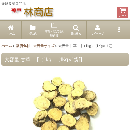
薬膳食材専門店
カート
季節・症状別薬
ホーム
カテゴリ
商品検索
マイページ
膳食材
ホーム
>
薬膳食材 大容量サイズ
>
大容量 甘草 [（1kg） [1Kg×1袋]]
大容量 甘草 [（1kg） [1Kg×1袋]]