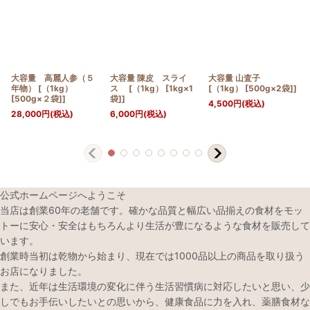
大容量 高麗人参（５
大容量 陳皮 スライ
大容量 山査子
年物） [（1kg）
ス [（1kg） [1kg×1
[（1kg） [500g×2袋]]
[500g×２袋]]
袋]]
4,500
円
(税込)
28,000
円
(税込)
6,000
円
(税込)
公式ホームページへようこそ
当店は創業60年の老舗です。確かな品質と幅広い品揃えの食材をモッ
トーに安心・安全はもちろんより生活が豊になるような食材を販売して
います。
創業時当初は乾物から始まり、現在では1000品以上の商品を取り扱う
お店になりました。
また、近年は生活環境の変化に伴う生活習慣病に対応したいと思い、少
しでもお手伝いしたいとの思いから、健康食品に力を入れ、薬膳食材な