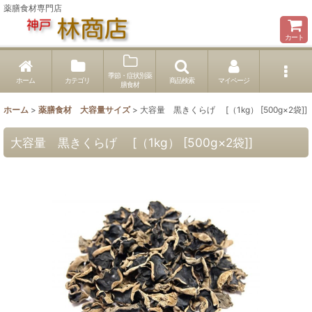
薬膳食材専門店
カート
季節・症状別薬
ホーム
カテゴリ
商品検索
マイページ
膳食材
ホーム
>
薬膳食材 大容量サイズ
>
大容量 黒きくらげ [（1kg） [500g×2袋]]
大容量 黒きくらげ [（1kg） [500g×2袋]]