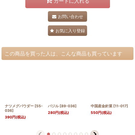
カートに入れる
お問い合わせ
お気に入り登録
この商品を買った人は、こんな商品も買っています
ナツメグパウダー
[
55-
バジル
[
89-036
]
中国産金針菜
[
11-017
]
036
]
280
円
(税込)
550
円
(税込)
390
円
(税込)