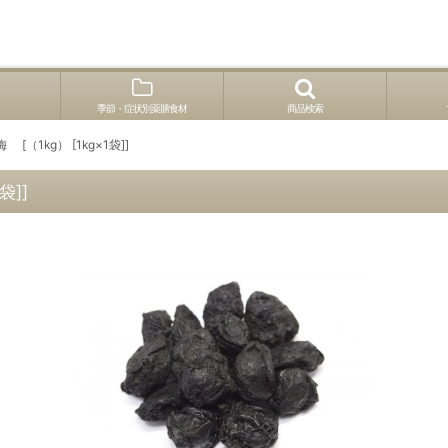
季節・症状別薬膳食材
商品検索
[（1kg） [1kg×1袋]]
袋]]