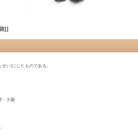
袋]]
んせい)にしたものである。
肺・大腸
。