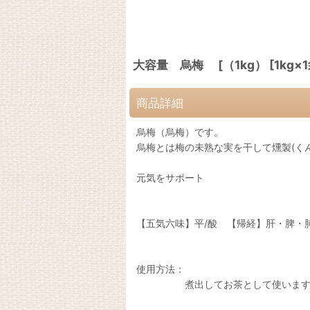
大容量 烏梅 [（1kg） [1kg×1
商品詳細
烏梅（烏梅）です。
烏梅とは梅の未熟な実を干して燻製(く
元気をサポート
【五気六味】平/酸 【帰経】肝・脾・
使用方法：
煮出してお茶として使います