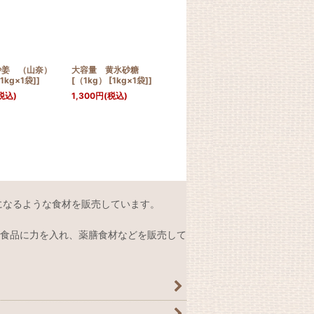
沙姜 （山奈）
大容量 黄氷砂糖
大容量 乾姜スライス （ジ
GO
1kg×1袋]]
[（1kg） [1kg×1袋]]
ンジャースライス）
ブラ
[（500g） [500g×1袋]]
ース
税込)
1,300
円
(税込)
[
22
1,200
円
(税込)
500
になるような食材を販売しています。
食品に力を入れ、薬膳食材などを販売して