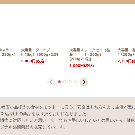
参スライ
大容量 クローブ
大容量 キンモクセイ（桂
大容量 
[250g×1
[（1kg） [500g×2袋]
花） [（200g）
[《250g》
[200g×1袋]]
3,800
円
(税込)
2,750
円
(
8,000
円
(税込)
と幅広い品揃えの食材をモットーに安心・安全はもちろんより生活が豊
000品以上の商品を取り扱うお店になりました。
慣病に対応したいと思い、少しでもお手伝いしたいとの思いから、健康
ジナル薬膳商品も販売しています。