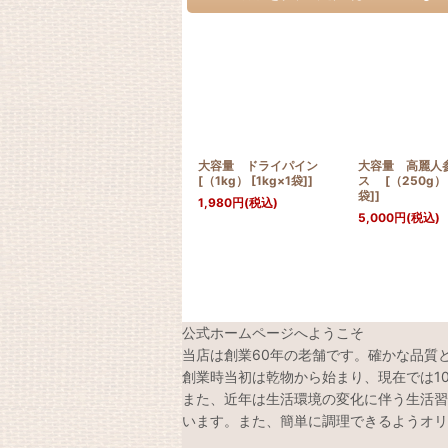
大容量 ドライパイン
大容量 高麗人
[（1kg） [1kg×1袋]]
ス [（250g） 
袋]]
1,980
円
(税込)
5,000
円
(税込)
公式ホームページへようこそ
当店は創業60年の老舗です。確かな品質
創業時当初は乾物から始まり、現在では1
また、近年は生活環境の変化に伴う生活習
います。また、簡単に調理できるようオリ