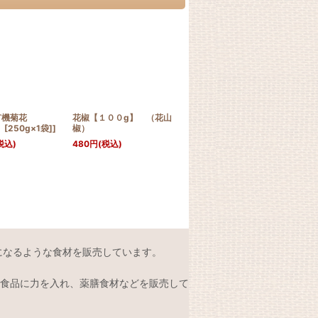
有機菊花
花椒【１００g】 （花山
大容量 ドライいちじく
大容
 [250g×1袋]]
椒）
[（1kg） [1kg×1袋]]
[（5
税込)
480
円
(税込)
2,500
円
(税込)
2,4
になるような食材を販売しています。
食品に力を入れ、薬膳食材などを販売して