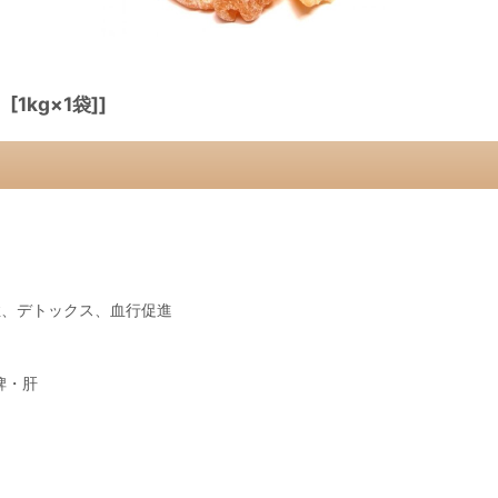
1kg×1袋]]
症、デトックス、血行促進
脾・肝