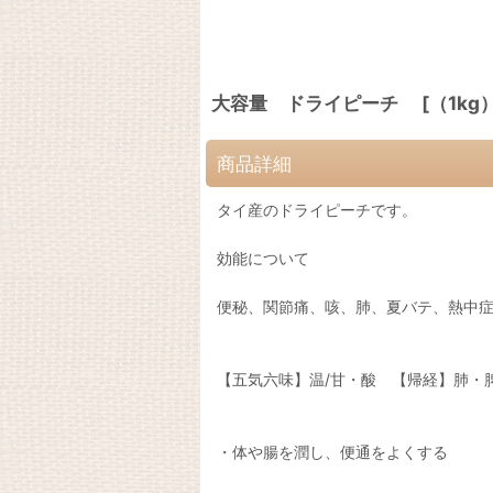
大容量 ドライピーチ [（1kg） [
商品詳細
タイ産のドライピーチです。
効能について
便秘、関節痛、咳、肺、夏バテ、熱中
【五気六味】温/甘・酸 【帰経】肺・
・体や腸を潤し、便通をよくする