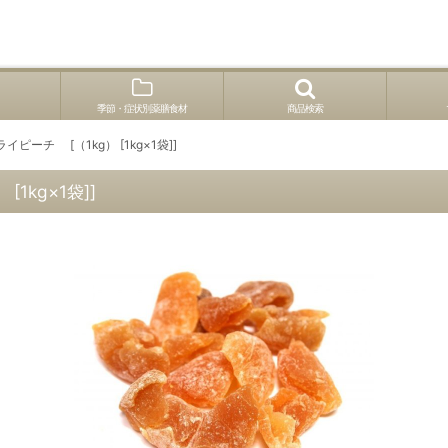
季節・症状別薬膳食材
商品検索
ピーチ [（1kg） [1kg×1袋]]
1kg×1袋]]