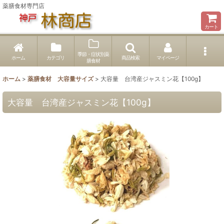
薬膳食材専門店
カート
季節・症状別薬
ホーム
カテゴリ
商品検索
マイページ
膳食材
ホーム
>
薬膳食材 大容量サイズ
>
大容量 台湾産ジャスミン花【100g】
大容量 台湾産ジャスミン花【100g】