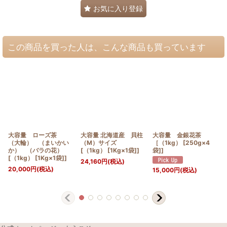
お気に入り登録
この商品を買った人は、こんな商品も買っています
大容量 ローズ茶
大容量 北海道産 貝柱
大容量 金銀花茶
（大輪） （まいかい
（M）サイズ
［（1kg） [250g×4
か） （バラの花）
[（1kg） [1Kg×1袋]]
袋]]
[（1kg） [1Kg×1袋]]
24,160
円
(税込)
20,000
円
(税込)
15,000
円
(税込)