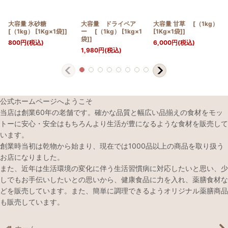
大容量 氷砂糖
大容量 ドライペア
大容量 甘草 [（1kg）
[（1kg） [1Kg×1袋]]
ー [（1kg） [1kg×1
[1Kg×1袋]]
袋]]
800
円
(税込)
6,000
円
(税込)
1,980
円
(税込)
公式ホームページへようこそ
当店は創業60年の老舗です。確かな品質と幅広い品揃えの食材をモッ
トーに安心・安全はもちろんより生活が豊になるような食材を販売して
います。
創業時当初は乾物から始まり、現在では1000品以上の商品を取り扱う
お店になりました。
また、近年は生活環境の変化に伴う生活習慣病に対応したいと思い、少
しでもお手伝いしたいとの思いから、健康食品に力を入れ、薬膳食材な
どを販売しています。また、簡単に調理できるようオリジナル薬膳商品
も販売しています。