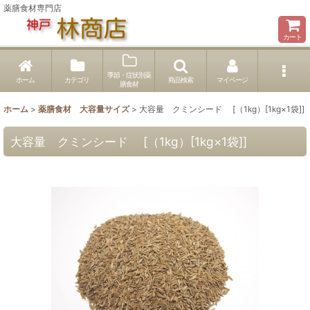
薬膳食材専門店
カート
季節・症状別薬
ホーム
カテゴリ
商品検索
マイページ
膳食材
ホーム
>
薬膳食材 大容量サイズ
>
大容量 クミンシード [（1kg）[1kg×1袋]]
大容量 クミンシード [（1kg）[1kg×1袋]]