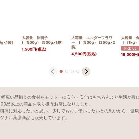
ム
大容量 決明子
大容量 エルダーフラワ
大容量 
0g×1袋]
[（500g） [500g×1袋]
ー [（500g） [250g×2
［（1kg） 
袋]
1,500
円
(税込)
4,500
円
(税込)
15,000
円
と幅広い品揃えの食材をモットーに安心・安全はもちろんより生活が豊
000品以上の商品を取り扱うお店になりました。
慣病に対応したいと思い、少しでもお手伝いしたいとの思いから、健康
ジナル薬膳商品も販売しています。