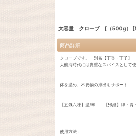
大容量 クローブ [（500g） [5
商品詳細
クローブです。 別名【丁香・丁子】
大航海時代には貴重なスパイスとして
体を温め、不要物の排出をサポート
【五気六味】温/辛 【帰経】脾・胃
使用方法：