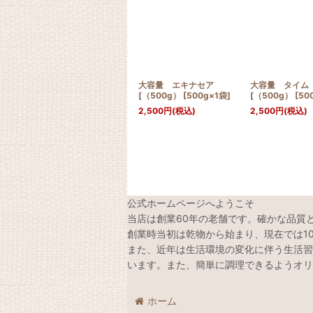
大容量 エキナセア
大容量 タイ
[（500g） [500g×1袋]
[（500g） [50
2,500
円
(税込)
2,500
円
(税込)
公式ホームページへようこそ
当店は創業60年の老舗です。確かな品質
創業時当初は乾物から始まり、現在では1
また、近年は生活環境の変化に伴う生活習
います。また、簡単に調理できるようオリ
ホーム