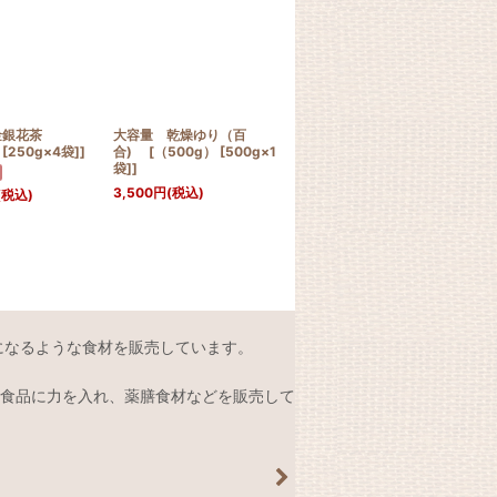
金銀花茶
大容量 乾燥ゆり（百
大容量 有機菊花 [
大容
[250g×4袋]]
合) [（500g） [500g×1
《500g》[250g×2袋]]
ス [
袋]]
袋]]
4,500
円
(税込)
3,500
円
(税込)
3,0
(税込)
になるような食材を販売しています。
食品に力を入れ、薬膳食材などを販売して