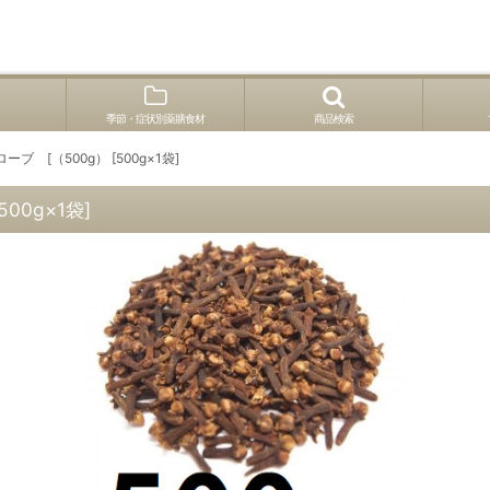
季節・症状別薬膳食材
商品検索
ブ [（500g） [500g×1袋]
00g×1袋]