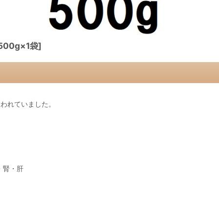
00g×1袋]
使われていました。
・腎・肝