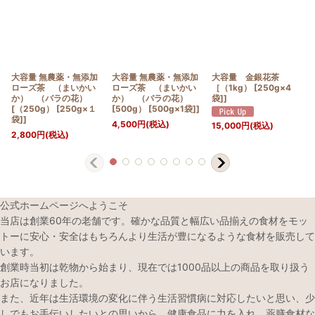
大容量 無農薬・無添加
大容量 無農薬・無添加
大容量 金銀花茶
ローズ茶 （まいかい
ローズ茶 （まいかい
［（1kg） [250g×4
か） （バラの花）
か） （バラの花）
袋]]
[（250g） [250g×１
[500g） [500g×1袋]]
袋]]
4,500
円
(税込)
15,000
円
(税込)
2,800
円
(税込)
公式ホームページへようこそ
当店は創業60年の老舗です。確かな品質と幅広い品揃えの食材をモッ
トーに安心・安全はもちろんより生活が豊になるような食材を販売して
います。
創業時当初は乾物から始まり、現在では1000品以上の商品を取り扱う
お店になりました。
また、近年は生活環境の変化に伴う生活習慣病に対応したいと思い、少
しでもお手伝いしたいとの思いから、健康食品に力を入れ、薬膳食材な