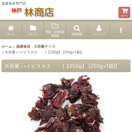
薬膳食材専門店
カート
季節・症状別薬
ホーム
カテゴリ
商品検索
マイページ
膳食材
ホーム
>
薬膳食材 大容量サイズ
>
大容量 ハイビスカス [【250g】 [250g×1袋]]
大容量 ハイビスカス [【250g】 [250g×1袋]]