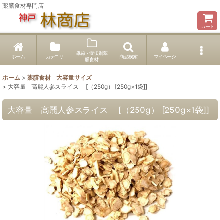
薬膳食材専門店
カート
季節・症状別薬
ホーム
カテゴリ
商品検索
マイページ
膳食材
ホーム
>
薬膳食材 大容量サイズ
>
大容量 高麗人参スライス [（250g） [250g×1袋]]
大容量 高麗人参スライス [（250g） [250g×1袋]]