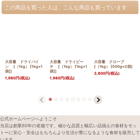
この商品を買った人は、こんな商品も買っています
大容量 ドライパイ
大容量 ドライピー
大容量 クローブ
ン [（1kg） [1kg×1
チ [（1kg） [1kg×1
[（1kg） [500g×2袋]
袋]]
袋]]
3,800
円
(税込)
1,980
円
(税込)
1,980
円
(税込)
公式ホームページへようこそ
当店は創業60年の老舗です。確かな品質と幅広い品揃えの食材をモッ
トーに安心・安全はもちろんより生活が豊になるような食材を販売して
います。