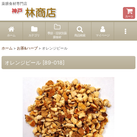
薬膳食材専門店
カート
季節・症状別薬
ホーム
カテゴリ
商品検索
マイページ
膳食材
ホーム
>
お茶&ハーブ
>
オレンジピール
オレンジピール
[
89-018
]