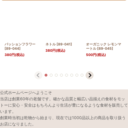
パッションフラワー
ネトル
[
89-041
]
オーガニック レモンマ
[
89-044
]
ートル
[
89-045
]
380
円
(税込)
380
円
(税込)
500
円
(税込)
公式ホームページへようこそ
当店は創業60年の老舗です。確かな品質と幅広い品揃えの食材をモッ
トーに安心・安全はもちろんより生活が豊になるような食材を販売して
います。
創業時当初は乾物から始まり、現在では1000品以上の商品を取り扱う
お店になりました。