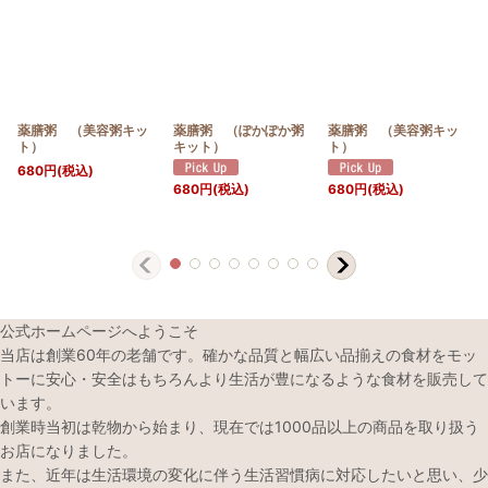
薬膳粥 （美容粥キッ
薬膳粥 （ぽかぽか粥
薬膳粥 （美容粥キッ
ト）
キット）
ト）
680
円
(税込)
680
円
(税込)
680
円
(税込)
公式ホームページへようこそ
当店は創業60年の老舗です。確かな品質と幅広い品揃えの食材をモッ
トーに安心・安全はもちろんより生活が豊になるような食材を販売して
います。
創業時当初は乾物から始まり、現在では1000品以上の商品を取り扱う
お店になりました。
また、近年は生活環境の変化に伴う生活習慣病に対応したいと思い、少