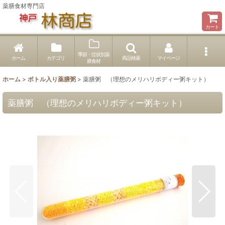
薬膳食材専門店
カート
季節・症状別薬
ホーム
カテゴリ
商品検索
マイページ
膳食材
ホーム
>
ボトル入り薬膳粥
>
薬膳粥 （理想のメリハリボディー粥キット）
薬膳粥 （理想のメリハリボディー粥キット）