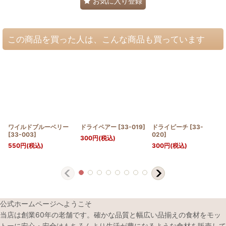
お気に入り登録
この商品を買った人は、こんな商品も買っています
ワイルドブルーベリー
ドライペアー
[
33-019
]
ドライピーチ
[
33-
[
33-003
]
020
]
300
円
(税込)
550
円
(税込)
300
円
(税込)
公式ホームページへようこそ
当店は創業60年の老舗です。確かな品質と幅広い品揃えの食材をモッ
トーに安心・安全はもちろんより生活が豊になるような食材を販売して