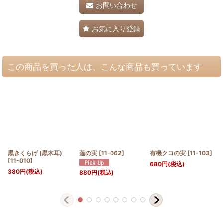
お問い合わせ
お気に入り登録
この商品を買った人は、こんな商品も買っています
黒きくらげ (黒木耳)
蓮の実
[
11-062
]
有機クコの実
[
11-103
]
[
11-010
]
680
円
(税込)
380
円
(税込)
880
円
(税込)