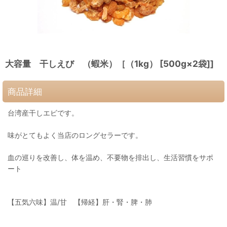
大容量 干しえび （蝦米）［（1kg） [500g×2袋]]
商品詳細
台湾産干しエビです。
味がとてもよく当店のロングセラーです。
血の巡りを改善し、体を温め、不要物を排出し、生活習慣をサポ
ート
【五気六味】温/甘 【帰経】肝・腎・脾・肺