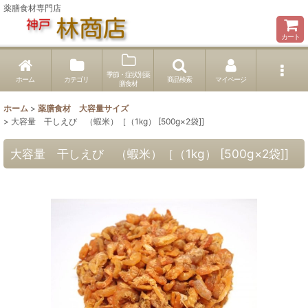
薬膳食材専門店
カート
季節・症状別薬
ホーム
カテゴリ
商品検索
マイページ
膳食材
ホーム
>
薬膳食材 大容量サイズ
>
大容量 干しえび （蝦米）［（1kg） [500g×2袋]]
大容量 干しえび （蝦米）［（1kg） [500g×2袋]]