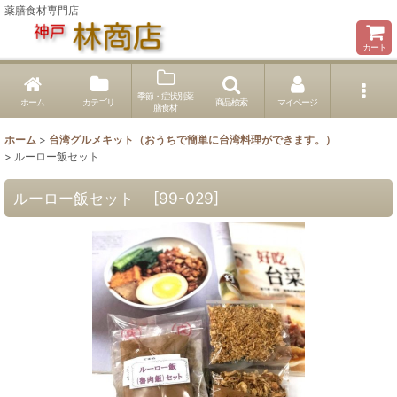
薬膳食材専門店
カート
季節・症状別薬
ホーム
カテゴリ
商品検索
マイページ
膳食材
ホーム
>
台湾グルメキット（おうちで簡単に台湾料理ができます。）
>
ルーロー飯セット
ルーロー飯セット
[
99-029
]