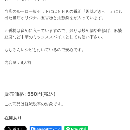
当店のルーロー飯セットにはＮＨＫの番組『趣味どきっ！』にも
出た当店オリジナル五香枌と油葱酥をが入っています。
五香枌は多めに入っていますので、残りは炒め物や唐揚げ、麻婆
豆腐など中華のミックススパイスとしてお使い下さい。
もちろんレシピも付いているので安心です。
内容量：8人前
販売価格
:
550
円
(税込)
この商品は軽減税率の対象です。
在庫あり
Facebookでシェア