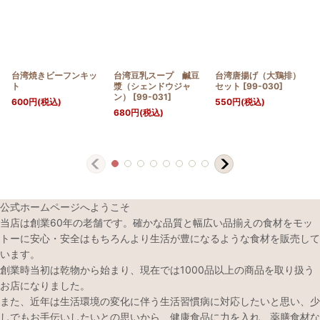
台湾焼きビーフンキッ
台湾豆乳スープ 鹹豆
台湾唐揚げ（大鶏排）
ト
漿（シェンドウジャ
セット
[
99-030
]
ン）
[
99-031
]
600
円
(税込)
550
円
(税込)
680
円
(税込)
公式ホームページへようこそ
当店は創業60年の老舗です。確かな品質と幅広い品揃えの食材をモッ
トーに安心・安全はもちろんより生活が豊になるような食材を販売して
います。
創業時当初は乾物から始まり、現在では1000品以上の商品を取り扱う
お店になりました。
また、近年は生活環境の変化に伴う生活習慣病に対応したいと思い、少
しでもお手伝いしたいとの思いから、健康食品に力を入れ、薬膳食材な