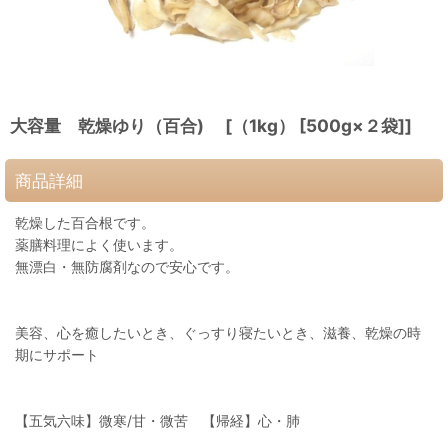
大容量 乾燥ゆり（百合) [（1kg） [500g×２袋]]
商品詳細
乾燥した百合根です。
薬膳料理によく使います。
無漂白・無防腐剤なので安心です。
美容、心を癒したいとき、ぐっすり寝たいとき、滋養、乾燥の時
期にサポート
【五気六味】微寒/甘・微苦 【帰経】心・肺