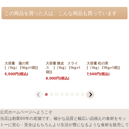
この商品を買った人は、こんな商品も買っています
大容量 蓮の実
大容量 陳皮 スライ
大容量 松の実
[（1kg） [1Kg×1袋]]
ス [（1kg） [1kg×1
[（1kg） [1Kg×1袋]]
袋]]
5,500
円
(税込)
7,500
円
(税込)
6,000
円
(税込)
公式ホームページへようこそ
当店は創業60年の老舗です。確かな品質と幅広い品揃えの食材をモッ
トーに安心・安全はもちろんより生活が豊になるような食材を販売して