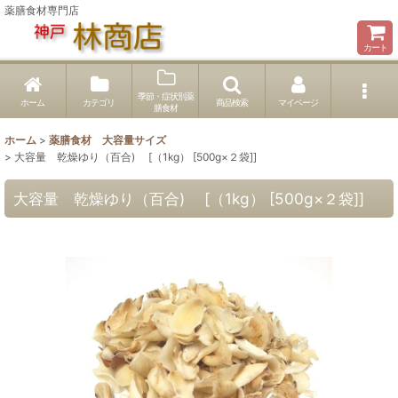
薬膳食材専門店
カート
季節・症状別薬
ホーム
カテゴリ
商品検索
マイページ
膳食材
ホーム
>
薬膳食材 大容量サイズ
>
大容量 乾燥ゆり（百合) [（1kg） [500g×２袋]]
大容量 乾燥ゆり（百合) [（1kg） [500g×２袋]]