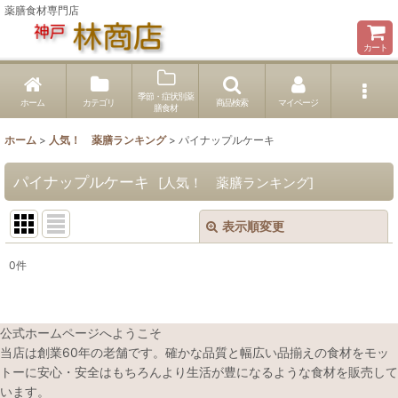
薬膳食材専門店
カート
季節・症状別薬
ホーム
カテゴリ
商品検索
マイページ
膳食材
ホーム
>
人気！ 薬膳ランキング
>
パイナップルケーキ
パイナップルケーキ
[
人気！ 薬膳ランキング
]
表示順変更
閉じる
0
件
表示数
:
並び順
:
公式ホームページへようこそ
当店は創業60年の老舗です。確かな品質と幅広い品揃えの食材をモッ
トーに安心・安全はもちろんより生活が豊になるような食材を販売して
絞り込む
います。