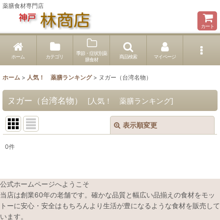
薬膳食材専門店
カート
季節・症状別薬
ホーム
カテゴリ
商品検索
マイページ
膳食材
ホーム
>
人気！ 薬膳ランキング
>
ヌガー（台湾名物）
ヌガー（台湾名物）
[
人気！ 薬膳ランキング
]
表示順変更
閉じる
0
件
表示数
:
並び順
:
公式ホームページへようこそ
当店は創業60年の老舗です。確かな品質と幅広い品揃えの食材をモッ
トーに安心・安全はもちろんより生活が豊になるような食材を販売して
絞り込む
います。