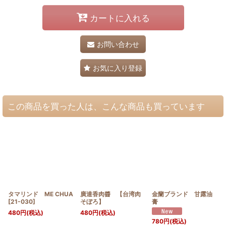
カートに入れる
お問い合わせ
お気に入り登録
この商品を買った人は、こんな商品も買っています
タマリンド ME CHUA
廣達香肉醬 【台湾肉
金蘭ブランド 甘露油
[
21-030
]
そぼろ】
膏
480
円
(税込)
480
円
(税込)
780
円
(税込)