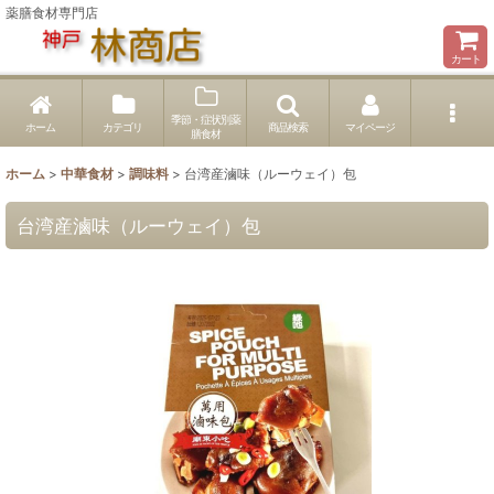
薬膳食材専門店
カート
季節・症状別薬
ホーム
カテゴリ
商品検索
マイページ
膳食材
ホーム
>
中華食材
>
調味料
>
台湾産滷味（ルーウェイ）包
台湾産滷味（ルーウェイ）包