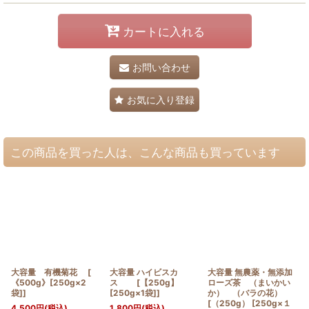
カートに入れる
お問い合わせ
お気に入り登録
この商品を買った人は、こんな商品も買っています
大容量 有機菊花 [
大容量 ハイビスカ
大容量 無農薬・無添加
《500g》[250g×2
ス [【250g】
ローズ茶 （まいかい
袋]]
[250g×1袋]]
か） （バラの花）
[（250g） [250g×１
4,500
円
(税込)
1,800
円
(税込)