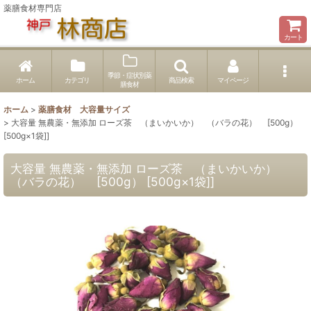
薬膳食材専門店
カート
季節・症状別薬
ホーム
カテゴリ
商品検索
マイページ
膳食材
ホーム
>
薬膳食材 大容量サイズ
>
大容量 無農薬・無添加 ローズ茶 （まいかいか） （バラの花） [500g）
[500g×1袋]]
大容量 無農薬・無添加 ローズ茶 （まいかいか）
（バラの花） [500g） [500g×1袋]]