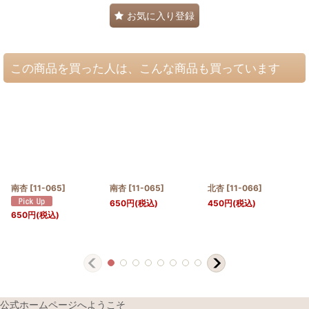
お気に入り登録
この商品を買った人は、こんな商品も買っています
南杏
[
11-065
]
南杏
[
11-065
]
北杏
[
11-066
]
650
円
(税込)
450
円
(税込)
650
円
(税込)
公式ホームページへようこそ