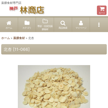
薬膳食材専門店
カート
季節・症状別薬
ホーム
カテゴリ
商品検索
マイページ
膳食材
ホーム
>
薬膳食材
>
北杏
北杏
[
11-066
]