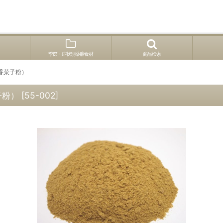
季節・症状別薬膳食材
商品検索
香菜子粉）
子粉）
[
55-002
]