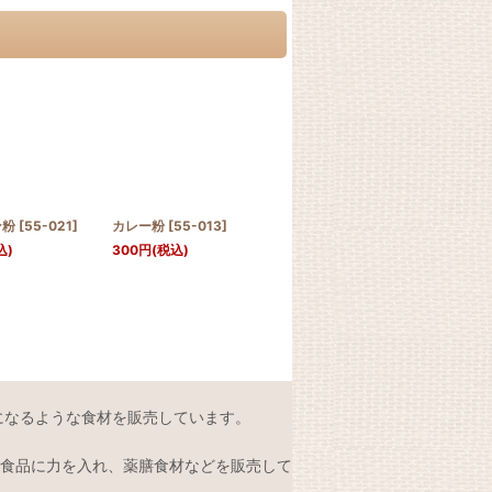
ン粉
[
55-021
]
カレー粉
[
55-013
]
カイエンペッパー
[
55-
シナ
025
]
粉）
込)
300
円
(税込)
350
円
(税込)
250
になるような食材を販売しています。
食品に力を入れ、薬膳食材などを販売して