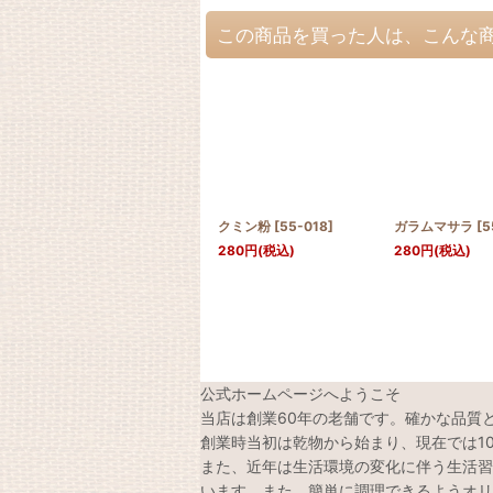
この商品を買った人は、こんな
クミン粉
[
55-018
]
ガラムマサラ
[
5
280
円
(税込)
280
円
(税込)
公式ホームページへようこそ
当店は創業60年の老舗です。確かな品質
創業時当初は乾物から始まり、現在では1
また、近年は生活環境の変化に伴う生活習
います。また、簡単に調理できるようオリ