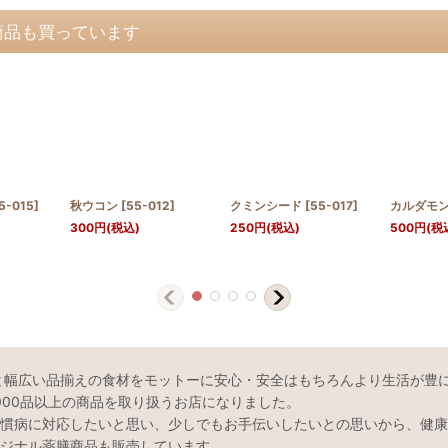
商品も買っています
5-015
]
秋ウコン
[
55-012
]
クミンシード
[
55-017
]
カルダモ
300
円
(税込)
250
円
(税込)
500
円
(税
と幅広い品揃えの食材をモットーに安心・安全はもちろんより生活が豊
000品以上の商品を取り扱うお店になりました。
慣病に対応したいと思い、少しでもお手伝いしたいとの思いから、健康
ジナル薬膳商品も販売しています。