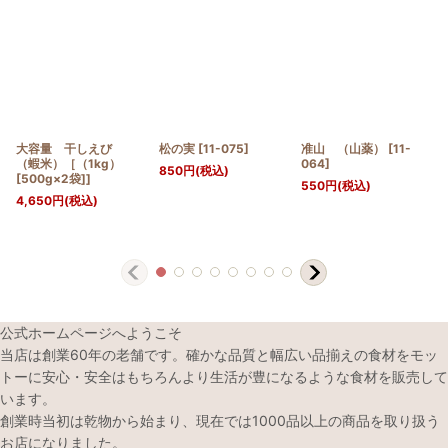
大容量 干しえび
松の実
[
11-075
]
准山 （山薬）
[
11-
（蝦米）［（1kg）
064
]
850
円
(税込)
[500g×2袋]]
550
円
(税込)
4,650
円
(税込)
公式ホームページへようこそ
当店は創業60年の老舗です。確かな品質と幅広い品揃えの食材をモッ
トーに安心・安全はもちろんより生活が豊になるような食材を販売して
います。
創業時当初は乾物から始まり、現在では1000品以上の商品を取り扱う
お店になりました。