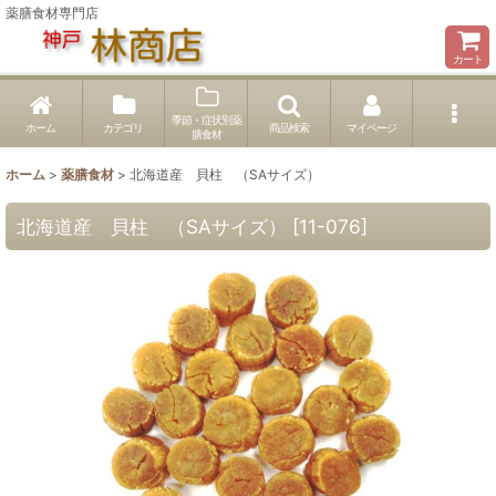
薬膳食材専門店
カート
季節・症状別薬
ホーム
カテゴリ
商品検索
マイページ
膳食材
ホーム
>
薬膳食材
>
北海道産 貝柱 （SAサイズ）
北海道産 貝柱 （SAサイズ）
[
11-076
]