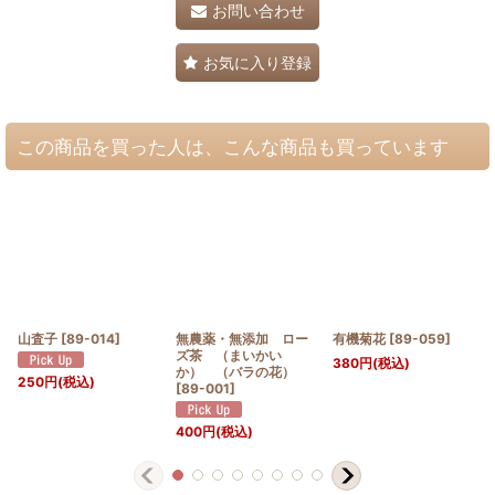
お問い合わせ
お気に入り登録
この商品を買った人は、こんな商品も買っています
山査子
[
89-014
]
無農薬・無添加 ロー
有機菊花
[
89-059
]
ズ茶 （まいかい
380
円
(税込)
か） （バラの花）
250
円
(税込)
[
89-001
]
400
円
(税込)