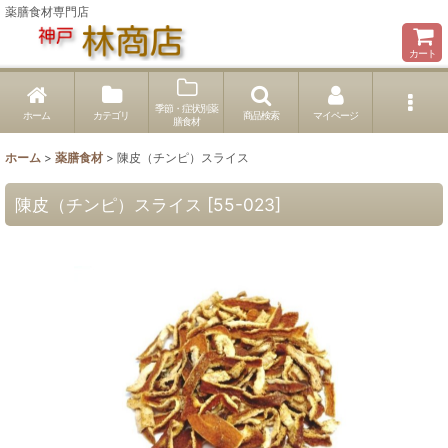
薬膳食材専門店
カート
季節・症状別薬
ホーム
カテゴリ
商品検索
マイページ
膳食材
ホーム
>
薬膳食材
>
陳皮（チンピ）スライス
陳皮（チンピ）スライス
[
55-023
]