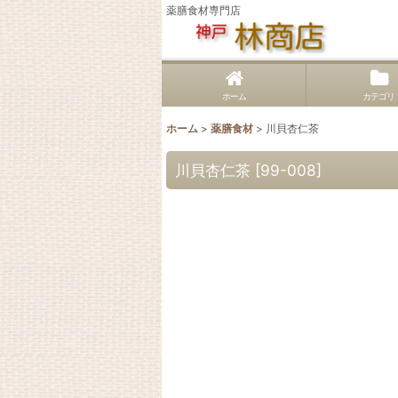
薬膳食材専門店
ホーム
カテゴリ
ホーム
>
薬膳食材
>
川貝杏仁茶
川貝杏仁茶
[
99-008
]