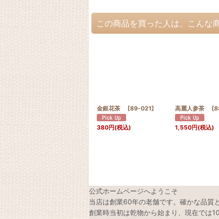
この商品を買った人は、こんな
金銀花茶
[
89-021
]
高麗人参茶
[
8
380
円
(税込)
1,550
円
(税込)
公式ホームページへようこそ
当店は創業60年の老舗です。確かな品質
創業時当初は乾物から始まり、現在では1