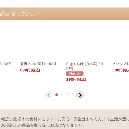
商品も買っています
8-027
]
有機クコの実
[
11-103
]
白きくらげ (白木耳)
[
11-
ヒソップ
[
011
]
680
円
(税込)
500
円
(税
290
円
(税込)
と幅広い品揃えの食材をモットーに安心・安全はもちろんより生活が豊
000品以上の商品を取り扱うお店になりました。