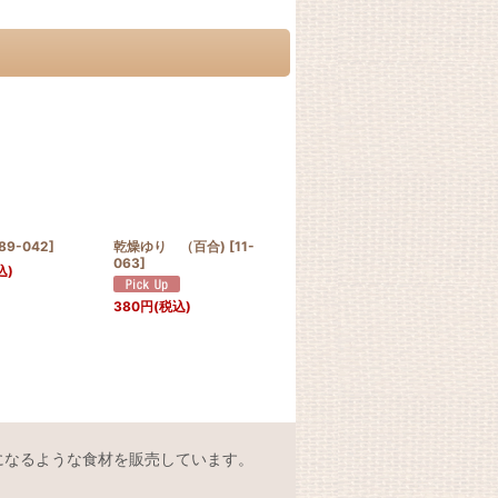
89-042
]
乾燥ゆり （百合)
[
11-
黄氷砂糖
[
11-098
]
台湾
063
]
057
込)
300
円
(税込)
480
380
円
(税込)
になるような食材を販売しています。