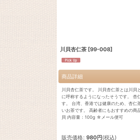
川貝杏仁茶
[
99-008
]
商品詳細
川貝杏仁茶です。 川貝杏仁茶とは川貝
に呼称するようになったそうです。 杏
す。 台湾、香港では健康のため、杏仁
いお茶です。 高齢者にもおすすめの商
貝 内容量：100g ☆メール便可
販売価格
:
980
円
(税込)