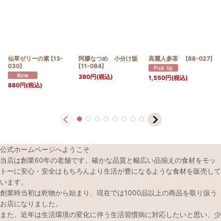
仙草ゼリーの素
[
13-
阿膠なつめ 小分け版
高麗人参茶
[
88-027
]
030
]
[
11-084
]
380
円
(税込)
1,550
円
(税込)
880
円
(税込)
公式ホームページへようこそ
当店は創業60年の老舗です。確かな品質と幅広い品揃えの食材をモッ
トーに安心・安全はもちろんより生活が豊になるような食材を販売して
います。
創業時当初は乾物から始まり、現在では1000品以上の商品を取り扱う
お店になりました。
また、近年は生活環境の変化に伴う生活習慣病に対応したいと思い、少