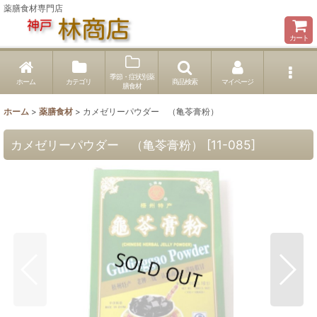
薬膳食材専門店
カート
季節・症状別薬
ホーム
カテゴリ
商品検索
マイページ
膳食材
ホーム
>
薬膳食材
>
カメゼリーパウダー （亀苓膏粉）
カメゼリーパウダー （亀苓膏粉）
[
11-085
]