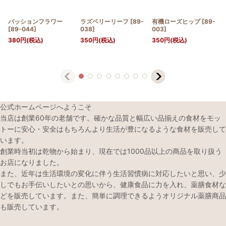
パッションフラワー
ラズベリーリーフ
[
89-
有機ローズヒップ
[
89-
[
89-044
]
038
]
003
]
380
円
(税込)
350
円
(税込)
350
円
(税込)
公式ホームページへようこそ
当店は創業60年の老舗です。確かな品質と幅広い品揃えの食材をモッ
トーに安心・安全はもちろんより生活が豊になるような食材を販売して
います。
創業時当初は乾物から始まり、現在では1000品以上の商品を取り扱う
お店になりました。
また、近年は生活環境の変化に伴う生活習慣病に対応したいと思い、少
しでもお手伝いしたいとの思いから、健康食品に力を入れ、薬膳食材な
どを販売しています。また、簡単に調理できるようオリジナル薬膳商品
も販売しています。