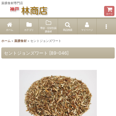
薬膳食材専門店
カート
季節・症状別薬
ホーム
カテゴリ
商品検索
マイページ
膳食材
ホーム
>
薬膳食材
>
セントジョンズワート
セントジョンズワート
[
89-046
]