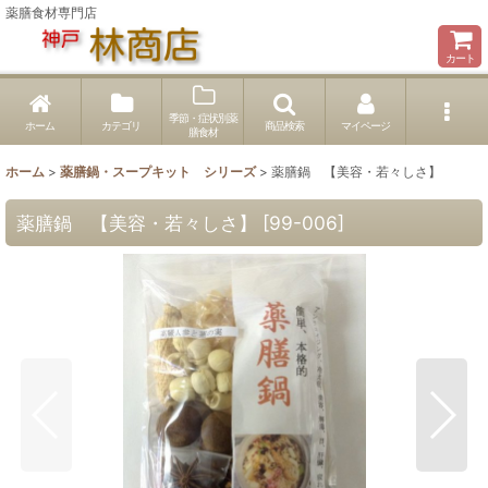
薬膳食材専門店
カート
季節・症状別薬
ホーム
カテゴリ
商品検索
マイページ
膳食材
ホーム
>
薬膳鍋・スープキット シリーズ
>
薬膳鍋 【美容・若々しさ】
薬膳鍋 【美容・若々しさ】
[
99-006
]