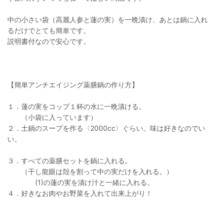
中の小さい袋（高麗人参と蓮の実）を一晩漬け、あとは鍋に入れ
るだけでとても簡単です。
説明書付なので安心です。
【簡単アンチエイジング薬膳鍋の作り方】
１．蓮の実をコップ１杯の水に一晩漬ける。
（小袋に入っています）
２．土鍋のスープを作る〈2000cc〉ぐらい。味は好きなのでい
い。
３．すべての薬膳セットを鍋に入れる。
（干し龍眼は殻を割って中の実だけを入れる。）
(1)の蓮の実を漬け汁と一緒に入れる。
４．好きなお肉やお野菜を入れて出来上がり！