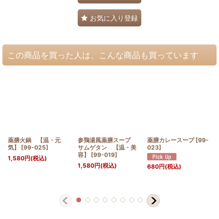
お気に入り登録
この商品を買った人は、こんな商品も買っています
薬膳火鍋 【温・元
参鶏湯風薬膳スープ
薬膳カレースープ
[
99-
気】
[
99-025
]
サムゲタン 【温・美
023
]
容】
[
99-019
]
1,580
円
(税込)
1,580
円
(税込)
680
円
(税込)