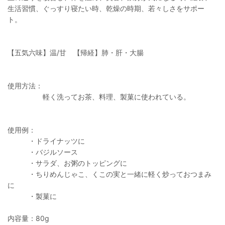
生活習慣、ぐっすり寝たい時、乾燥の時期、若々しさをサポー
ト。
【五気六味】温/甘 【帰経】肺・肝・大腸
使用方法：
軽く洗ってお茶、料理、製菓に使われている。
使用例：
・ドライナッツに
・バジルソース
・サラダ、お粥のトッピングに
・ちりめんじゃこ、くこの実と一緒に軽く炒っておつまみ
に
・製菓に
内容量：80g