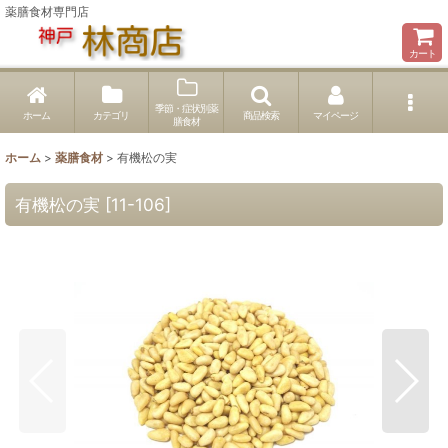
薬膳食材専門店
カート
季節・症状別薬
ホーム
カテゴリ
商品検索
マイページ
膳食材
ホーム
>
薬膳食材
>
有機松の実
有機松の実
[
11-106
]