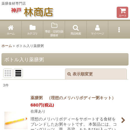
薬膳食材専門店
カート
季節・症状別薬
ホーム
カテゴリ
商品検索
マイページ
膳食材
ホーム
>
ボトル入り薬膳粥
ボトル入り薬膳粥
表示順変更
閉じる
3
件
表示数
:
薬膳粥 （理想のメリハリボディー粥キット）
680
円
(税込)
並び順
:
在庫あり
理想のメリハリボディーをサポートする食材を
絞り込む
ブレンドしたお粥キットです。 本製品には、コ
ーングリッツ、粟、高梁、もちきびが入ってい