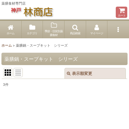
薬膳食材専門店
カート
季節・症状別薬
ホーム
カテゴリ
商品検索
マイページ
膳食材
ホーム
>
薬膳鍋・スープキット シリーズ
薬膳鍋・スープキット シリーズ
表示順変更
閉じる
3
件
表示数
:
並び順
:
絞り込む