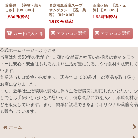
薬膳鍋 【美容・若々
参鶏湯風薬膳スープ
薬膳火鍋 【温・元
しさ】
[
99-006
]
サムゲタン 【温・美
気】
[
99-025
]
容】
[
99-019
]
1,580
円
(税込)
1,580
円
(税込)
1,580
円
(税込)
オプション選択
オプション選択
カートに入れる
公式ホームページへようこそ
当店は創業60年の老舗です。確かな品質と幅広い品揃えの食材をモッ
トーに安心・安全はもちろんより生活が豊になるような食材を販売して
います。
創業時当初は乾物から始まり、現在では1000品以上の商品を取り扱う
お店になりました。
また、近年は生活環境の変化に伴う生活習慣病に対応したいと思い、少
しでもお手伝いしたいとの思いから、健康食品に力を入れ、薬膳食材な
どを販売しています。また、簡単に調理できるようオリジナル薬膳商品
も販売しています。
ホーム