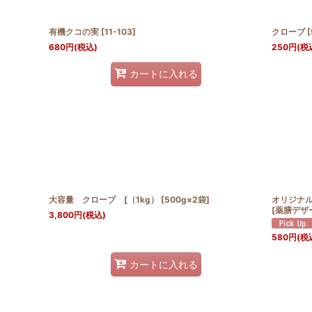
有機クコの実
[
11-103
]
クローブ
[
680
円
(税込)
250
円
(税
カートに入れる
大容量 クローブ [（1kg） [500g×2袋]
オリジナ
[
薬膳デザー
3,800
円
(税込)
580
円
(税
カートに入れる