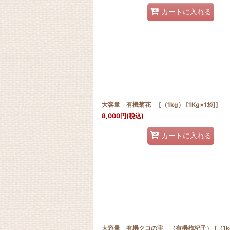
カートに入れる
大容量 有機菊花 [（1kg） [1Kg×1袋]]
8,000
円
(税込)
カートに入れる
大容量 有機クコの実 （有機枸杞子） [（1k