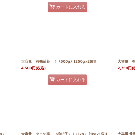
カートに入れる
大容量 有機菊花 [ 《500g》[250g×2袋]]
大容量 有機
4,500
円
(税込)
2,750
円
(
カートに入れる
g）
大容量 クコの実 （枸杞子） [（1kg） [1kg×1袋]]
大容量 北