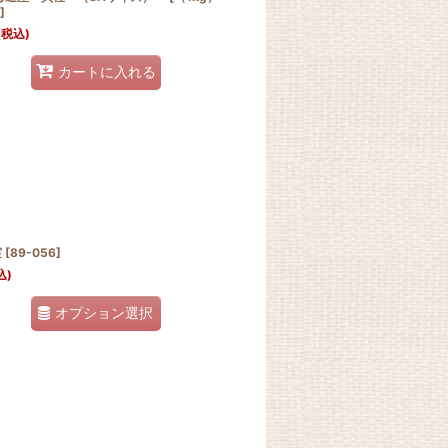
]
(税込)
カートに入れる
実
[
89-056
]
込)
オプション選択