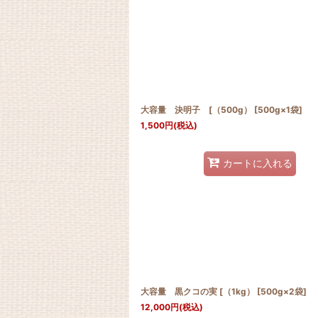
大容量 決明子 [（500g） [500g×1袋]
1,500
円
(税込)
カートに入れる
大容量 黒クコの実 [（1kg） [500g×2袋]
12,000
円
(税込)