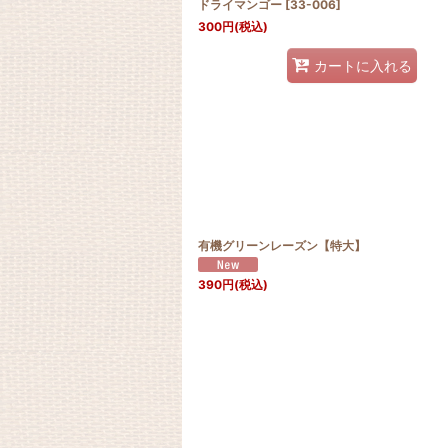
ドライマンゴー
[
33-006
]
300
円
(税込)
カートに入れる
有機グリーンレーズン【特大】
390
円
(税込)