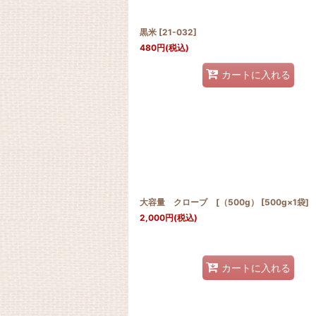
黒米
[
21-032
]
480
円
(税込)
カートに入れる
大容量 クローブ [（500g） [500g×1袋]
2,000
円
(税込)
カートに入れる