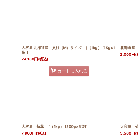
大容量 北海道産 貝柱（M）サイズ [（1kg） [1Kg×1
北海道産
袋]]
2,000
円
(
24,160
円
(税込)
カートに入れる
大容量 菊花 [（1kg） [200g×5袋]]
大容量 菊花
7,800
円
(税込)
5,500
円
(