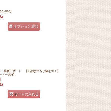
55-016
]
込)
オプション選択
ル 薬膳デザート 【上品な甘さが後を引く】
トー001
]
込)
カートに入れる