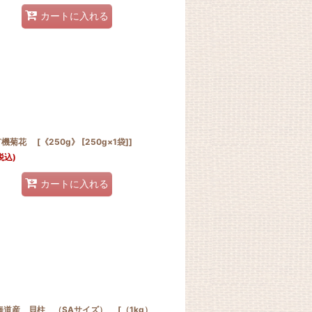
カートに入れる
菊花 [《250g》 [250g×1袋]]
税込)
カートに入れる
海道産 貝柱 （SAサイズ） [（1kg）