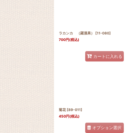
ラカンカ （羅漢果）
[
11-080
]
700
円
(税込)
カートに入れる
菊花
[
89-011
]
450
円
(税込)
オプション選択