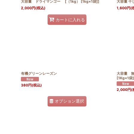
大容量 ドライマンゴー [（1kg） [1kg×1袋]]
大容量 干し
2,000
円
(税込)
1,600
円
(
カートに入れる
有機グリーンレーズン
大容量 無
[1Kg×1袋]
380
円
(税込)
2,000
円
(
オプション選択