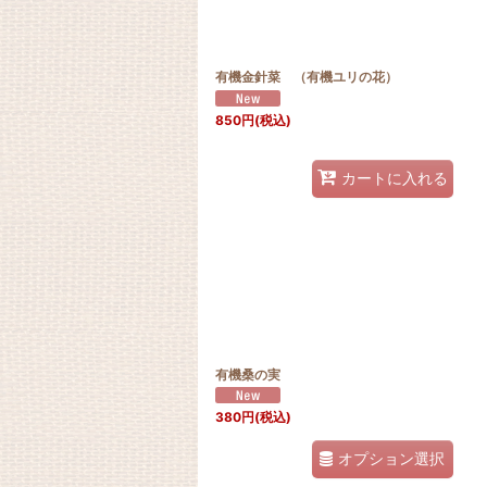
有機金針菜 （有機ユリの花）
850
円
(税込)
カートに入れる
有機桑の実
380
円
(税込)
オプション選択