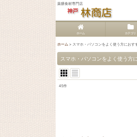
薬膳食材専門店
ホーム
カテゴリ
ホーム
>
スマホ・パソコンをよく使う方におす
スマホ・パソコンをよく使う方
45
件
表示数
:
並び順
: