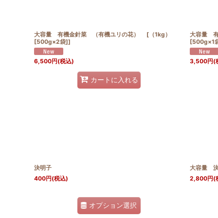
大容量 有機金針菜 （有機ユリの花） [（1kg）
大容量 
[500g×2袋]]
[500g×1
6,500
円
(税込)
3,500
円
(
カートに入れる
決明子
大容量 決明
400
円
(税込)
2,800
円
(
オプション選択