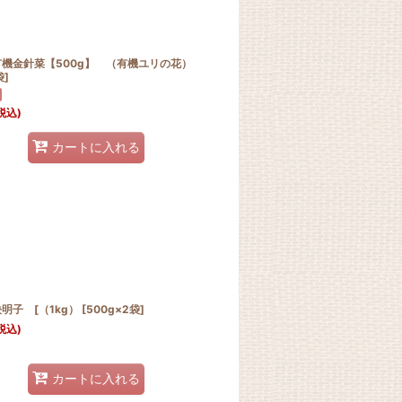
有機金針菜【500g】 （有機ユリの花）
袋]
税込)
カートに入れる
子 [（1kg） [500g×2袋]
税込)
カートに入れる