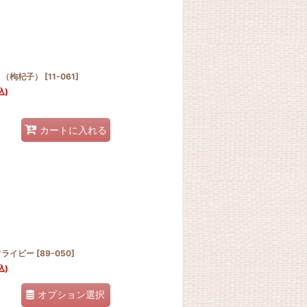
 （枸杞子）
[
11-061
]
込)
カートに入れる
フライピー
[
89-050
]
込)
オプション選択