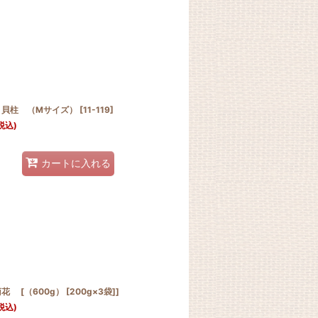
 貝柱 （Mサイズ）
[
11-119
]
税込)
カートに入れる
 [（600g） [200g×3袋]]
税込)