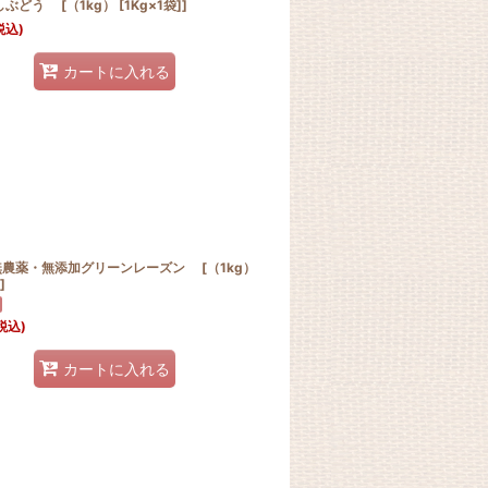
ぶどう [（1kg） [1Kg×1袋]]
税込)
カートに入れる
農薬・無添加グリーンレーズン [（1kg）
]
税込)
カートに入れる