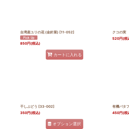
台湾産ユリの花 (金針菜)
[
11-052
]
クコの実
520
円
(税
850
円
(税込)
カートに入れる
干しぶどう
[
33-002
]
有機バタ
350
円
(税込)
450
円
(税
オプション選択