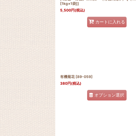
[1kg×1袋]]
5,500
円
(税込)
カートに入れる
有機菊花
[
89-059
]
380
円
(税込)
オプション選択