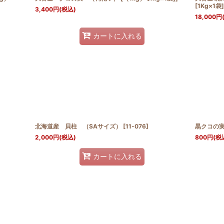
[1Kg×1袋]
3,400
円
(税込)
18,000
円
カートに入れる
北海道産 貝柱 （SAサイズ）
[
11-076
]
黒クコの
2,000
円
(税込)
800
円
(税
カートに入れる