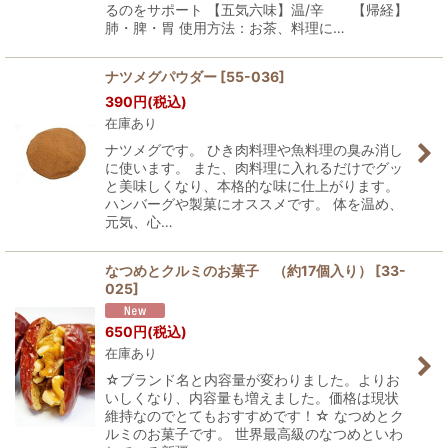
るのをサポート 【五気六味】温/辛 【帰経】
肺・脾・胃 使用方法：お茶、料理に…
ナツメグパウダー
[
55-036
]
390
円
(税込)
在庫あり
ナツメグです。 ひき肉料理や魚料理の臭み消し
に使います。 また、肉料理に入れるだけでグッ
と美味しくなり、本格的な味に仕上がります。
ハンバーグや製菓にオススメです。 体を温め、
元気、心…
なつめとクルミのお菓子 （約17個入り）
[
33-
025
]
650
円
(税込)
在庫あり
☆ブランド名と内容量が変わりました。よりお
いしくなり、内容量も増えました。価格は現状
維持なのでとてもおすすめです！☆ なつめとク
ルミのお菓子です。 世界最高級のなつめといわ