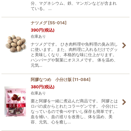
分、マグネシウム、鉄、マンガンなどが含まれ
ている。 …
ナツメグ
[
55-014
]
390
円
(税込)
在庫あり
ナツメグです。 ひき肉料理や魚料理の臭み消し
に使います。 また、肉料理に入れるだけでグッ
と美味しくなり、本格的な味に仕上がります。
ハンバーグや製菓にオススメです。 体を温め、
元気…
阿膠なつめ 小分け版
[
11-084
]
380
円
(税込)
在庫あり
棗と阿膠を一緒に煮込んだ商品です。 阿膠とは
ロバの皮からとれたコラーゲンです。 小分けに
なっているので食べやすいし保存も簡単です。
血を補い、血の巡りを改善し、体を温め、美
容、元気、心を癒し…