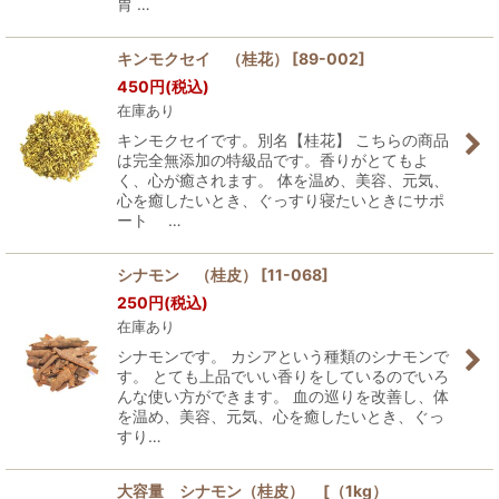
胃 …
キンモクセイ （桂花）
[
89-002
]
450
円
(税込)
在庫あり
キンモクセイです。別名【桂花】 こちらの商品
は完全無添加の特級品です。香りがとてもよ
く、心が癒されます。 体を温め、美容、元気、
心を癒したいとき、ぐっすり寝たいときにサポ
ート …
シナモン （桂皮）
[
11-068
]
250
円
(税込)
在庫あり
シナモンです。 カシアという種類のシナモンで
す。 とても上品でいい香りをしているのでいろ
んな使い方ができます。 血の巡りを改善し、体
を温め、美容、元気、心を癒したいとき、ぐっ
すり…
大容量 シナモン（桂皮） [（1kg）