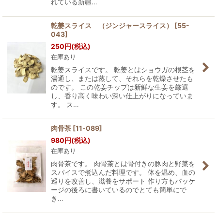
れている新疆…
乾姜スライス （ジンジャースライス）
[
55-
043
]
250
円
(税込)
在庫あり
乾姜スライスです。 乾姜とはショウガの根茎を
湯通し、または蒸して、それらを乾燥させたも
のです。 この乾姜チップは新鮮な生姜を厳選
し、香り高く味わい深い仕上がりになっていま
す。 ス…
肉骨茶
[
11-089
]
980
円
(税込)
在庫あり
肉骨茶です。 肉骨茶とは骨付きの豚肉と野菜を
スパイスで煮込んだ料理です。 体を温め、血の
巡りを改善し、滋養をサポート 作り方もパッケ
ージの後ろに書いているのでとても簡単にで
き…