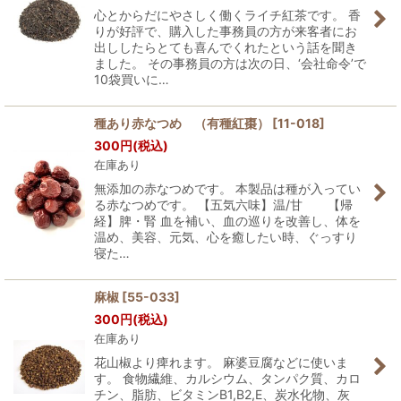
心とからだにやさしく働くライチ紅茶です。 香
りが好評で、購入した事務員の方が来客者にお
出ししたらとても喜んでくれたという話を聞き
ました。 その事務員の方は次の日、‘会社命令’で
10袋買いに…
種あり赤なつめ （有種紅棗）
[
11-018
]
300
円
(税込)
在庫あり
無添加の赤なつめです。 本製品は種が入ってい
る赤なつめです。 【五気六味】温/甘 【帰
経】脾・腎 血を補い、血の巡りを改善し、体を
温め、美容、元気、心を癒したい時、ぐっすり
寝た…
麻椒
[
55-033
]
300
円
(税込)
在庫あり
花山椒より痺れます。 麻婆豆腐などに使いま
す。 食物繊維、カルシウム、タンパク質、カロ
チン、脂肪、ビタミンB1,B2,E、炭水化物、灰