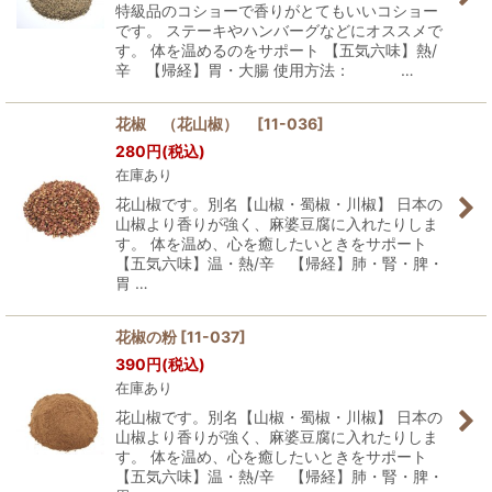
特級品のコショーで香りがとてもいいコショー
です。 ステーキやハンバーグなどにオススメで
す。 体を温めるのをサポート 【五気六味】熱/
辛 【帰経】胃・大腸 使用方法： …
花椒 （花山椒）
[
11-036
]
280
円
(税込)
在庫あり
花山椒です。別名【山椒・蜀椒・川椒】 日本の
山椒より香りが強く、麻婆豆腐に入れたりしま
す。 体を温め、心を癒したいときをサポート
【五気六味】温・熱/辛 【帰経】肺・腎・脾・
胃 …
花椒の粉
[
11-037
]
390
円
(税込)
在庫あり
花山椒です。別名【山椒・蜀椒・川椒】 日本の
山椒より香りが強く、麻婆豆腐に入れたりしま
す。 体を温め、心を癒したいときをサポート
【五気六味】温・熱/辛 【帰経】肺・腎・脾・