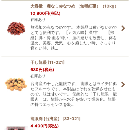
大容量 種なし赤なつめ （無種紅棗）（10kg）
10,800
円
(税込)
在庫あり
無添加の赤なつめです。 本製品は種がないので
とても便利です。 【五気六味】温/甘 【帰
経】脾・腎 血を補い、血の巡りを改善し、体を
温め、美容、元気、心を癒したい時、ぐっすり
寝たい時、鉄…
干し龍眼
[
11-021
]
680
円
(税込)
在庫あり
台湾産の干した龍眼です。 龍眼とはライチに似
たフルーツです。本製品はそれを乾燥させたも
ので、味は甘いです。 伝統的な「干し龍眼・龍
眼肉」は、龍眼から水分を抜いて燻製化、龍眼
の持つエッセンスを凝…
龍眼肉 (台湾産）
[
33-021
]
4,400
円
(税込)