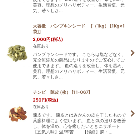
美容、理想のメリハリボディー、生活習慣、元
気、若々しさ…
大容量 パンプキンシード [（1kg） [1Kg×1
袋]]
2,000
円
(税込)
在庫あり
パンプキンシードです。 こちらは塩などなく、
完全無添加の商品になりますのでご安心してご
使用できます。 血の巡りを改善し、体を温め、
美容、理想のメリハリボディー、生活習慣、元
気、若々しさ…
チンピ 陳皮 (枚）
[
11-067
]
250
円
(税込)
在庫あり
陳皮です。 陳皮とはみかんの皮を干したもので
薬膳料理によく使います。 血と気の巡りを改善
し、体を温め、心を癒したいときにサポート
【五気六味】温/辛苦 【帰経】脾・…