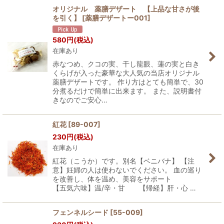
オリジナル 薬膳デザート 【上品な甘さが後
を引く】
[
薬膳デザートー001
]
580
円
(税込)
在庫あり
赤なつめ、クコの実、干し龍眼、蓮の実と白き
くらげが入った豪華な大人気の当店オリジナル
薬膳デザートです。 作り方はとても簡単で、30
分煮るだけで簡単に出来ます。 また、説明書付
きなのでご安心…
紅花
[
89-007
]
230
円
(税込)
在庫あり
紅花（こうか）です。別名【ベニバナ】 【注
意】妊婦の人は使わないでください。 血の巡り
を改善し、体を温め、美容をサポート
【五気六味】温/辛・甘 【帰経】肝・心 …
フェンネルシード
[
55-009
]