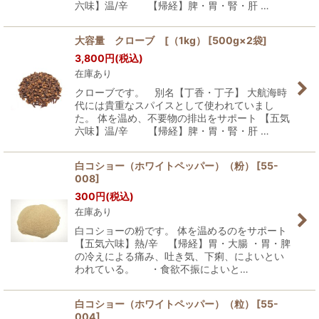
六味】温/辛 【帰経】脾・胃・腎・肝 …
大容量 クローブ [（1kg） [500g×2袋]
3,800
円
(税込)
在庫あり
クローブです。 別名【丁香・丁子】 大航海時
代には貴重なスパイスとして使われていまし
た。 体を温め、不要物の排出をサポート 【五気
六味】温/辛 【帰経】脾・胃・腎・肝 …
白コショー（ホワイトペッパー）（粉）
[
55-
008
]
300
円
(税込)
在庫あり
白コショーの粉です。 体を温めるのをサポート
【五気六味】熱/辛 【帰経】胃・大腸 ・胃・脾
の冷えによる痛み、吐き気、下痢、によいとい
われている。 ・食欲不振によいと…
白コショー（ホワイトペッパー）（粒）
[
55-
004
]