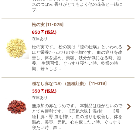
スのつぼみ 香りがとてもよく他の花茶と一緒に
ブ…
松の実
[
11-075
]
850
円
(税込)
在庫あり
松の実です。 松の実は『陸の牡蠣』といわれる
ほど栄養たっぷりの食べ物です。 血の巡りを改
善し、体を温め、美容、鉄分が気になる時、滋
養、 生活習慣、ぐっすり寝たい時、乾燥の時
期、若々しさ…
種なし赤なつめ （無種紅棗）
[
11-019
]
350
円
(税込)
在庫あり
無添加の赤なつめです。 本製品は種がないので
とても便利です。 【五気六味】温/甘 【帰
経】脾・腎 血を補い、血の巡りを改善し、体を
温め、美容、元気、心を癒したい時、ぐっすり
寝たい時、鉄…