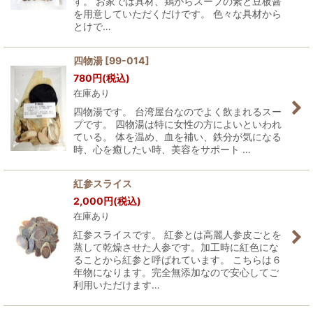
す。 お家では具材、鶏がらスープの素と豆板醤
を用意していただくだけです。 色々な具材から
とけで…
四物湯
[
99-014
]
780
円
(税込)
在庫あり
四物湯です。 台湾屋台なのでよく飲まれるスー
プです。 四物湯は特に女性の方によいといわれ
ている。 体を温め、血を補い、鉄分が気になる
時、心を癒したい時、美容をサポート …
紅参スライス
2,000
円
(税込)
在庫あり
紅参スライスです。 紅参とは高麗人参皮ごとを
蒸して乾燥させた人参です。加工時に紅色にな
ることから紅参と呼ばれています。 こちらは６
年物になります。完全無添加なので安心してご
利用いただけます…