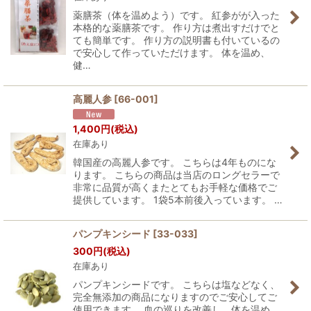
薬膳茶（体を温めよう）です。 紅参がが入った
本格的な薬膳茶です。 作り方は煮出すだけでと
ても簡単です。 作り方の説明書も付いているの
で安心して作っていただけます。 体を温め、
健…
高麗人参
[
66-001
]
1,400
円
(税込)
在庫あり
韓国産の高麗人参です。 こちらは4年ものにな
ります。 こちらの商品は当店のロングセラーで
非常に品質が高くまたとてもお手軽な価格でご
提供しています。 1袋5本前後入っています。 …
パンプキンシード
[
33-033
]
300
円
(税込)
在庫あり
パンプキンシードです。 こちらは塩などなく、
完全無添加の商品になりますのでご安心してご
使用できます。 血の巡りを改善し、体を温め、