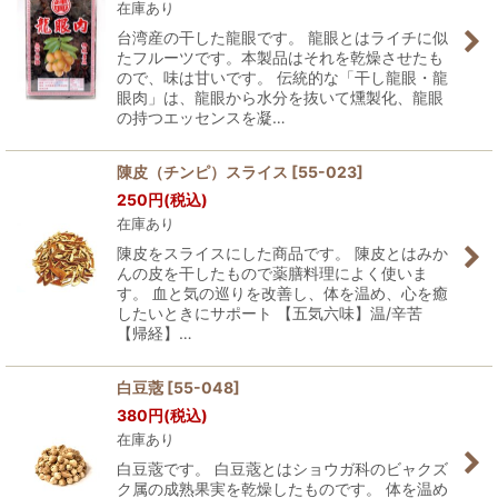
在庫あり
台湾産の干した龍眼です。 龍眼とはライチに似
たフルーツです。本製品はそれを乾燥させたも
ので、味は甘いです。 伝統的な「干し龍眼・龍
眼肉」は、龍眼から水分を抜いて燻製化、龍眼
の持つエッセンスを凝…
陳皮（チンピ）スライス
[
55-023
]
250
円
(税込)
在庫あり
陳皮をスライスにした商品です。 陳皮とはみか
んの皮を干したもので薬膳料理によく使いま
す。 血と気の巡りを改善し、体を温め、心を癒
したいときにサポート 【五気六味】温/辛苦
【帰経】…
白豆蔲
[
55-048
]
380
円
(税込)
在庫あり
白豆蔲です。 白豆蔲とはショウガ科のビャクズ
ク属の成熟果実を乾燥したものです。 体を温め