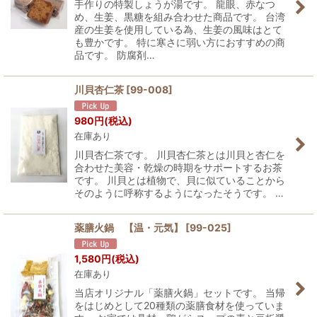
手作りの特製しょうが湯です。 龍眼、赤なつ
め、生姜、黒糖を組み合わせた商品です。 台湾
産の生姜を使用している為、生姜の風味はとて
も豊かです。 特に寒さに弱い方におすすめの商
品です。 防腐剤…
川貝杏仁茶
[
99-008
]
980
円
(税込)
在庫あり
川貝杏仁茶です。 川貝杏仁茶とは川貝と杏仁を
合わせた美容・乾燥の時期をサポートするお茶
です。 川貝とは植物で、貝に似ていることから
そのように呼称するようになったそうです。 …
薬膳火鍋 【温・元気】
[
99-025
]
1,580
円
(税込)
在庫あり
当店オリジナル「薬膳火鍋」セットです。 当帰
をはじめとして20種類の薬膳食材を使っていま