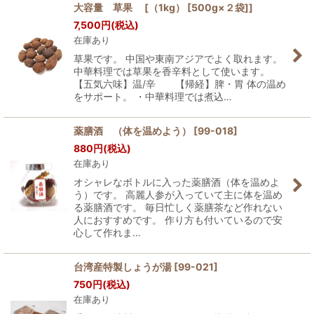
大容量 草果 [（1kg） [500g×２袋]]
7,500
円
(税込)
在庫あり
草果です。 中国や東南アジアでよく取れます。
中華料理では草果を香辛料として使います。
【五気六味】温/辛 【帰経】脾・胃 体の温め
をサポート。 ・中華料理では煮込…
薬膳酒 （体を温めよう）
[
99-018
]
880
円
(税込)
在庫あり
オシャレなボトルに入った薬膳酒（体を温めよ
う）です。 高麗人参が入っていて主に体を温め
る薬膳酒です。 毎日忙しく薬膳茶など作れない
人におすすめです。 作り方も付いているので安
心して作れま…
台湾産特製しょうが湯
[
99-021
]
750
円
(税込)
在庫あり