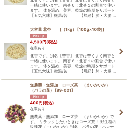
一緒に使います。 南杏６：北杏１の割合で使い
ます。 体を温め、美容、乾燥の時期をサポート
【五気六味】微温/苦 【帰経】肺・大腸 …
大容量 北杏 [（1kg） [100g×10袋]]
4,500
円
(税込)
在庫あり
北杏です。別名【苦杏】 北杏は苦くよく南杏と
一緒に使います。 南杏６：北杏１の割合で使い
ます。 体を温め、美容、乾燥の時期をサポート
【五気六味】微温/苦 【帰経】肺・大腸 …
無農薬・無添加 ローズ茶 （まいかいか）
（バラの花）
[
89-001
]
400
円
(税込)
在庫あり
無農薬・無添加 ローズ茶 （まいかいか）で
す。 リラックしたいときはローズ茶！ 野生種の
玫瑰花（まいかいか）別名：バラの花・ハマナ