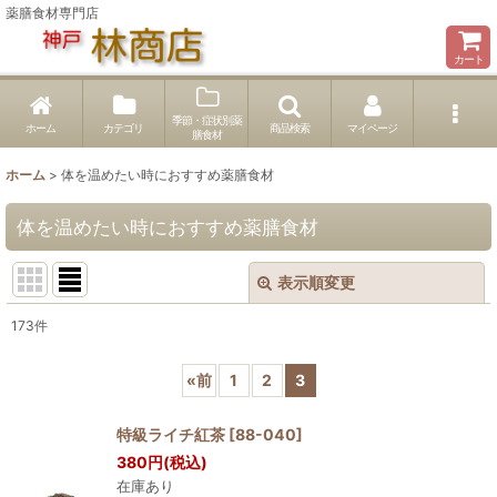
薬膳食材専門店
カート
季節・症状別薬
ホーム
カテゴリ
商品検索
マイページ
膳食材
ホーム
>
体を温めたい時におすすめ薬膳食材
体を温めたい時におすすめ薬膳食材
表示順変更
閉じる
173
件
表示数
:
«
前
1
2
3
並び順
:
特級ライチ紅茶
[
88-040
]
380
円
(税込)
絞り込む
在庫あり