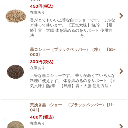
450
円
(税込)
在庫あり
香がとてもいい上等な白コショーです。 ミルな
ど使って使います。 【五気六味】熱/辛 【帰
経】胃・大腸 体を温めるのをサポート 使用方
法： そ…
黒コショー（ブラックペッパー）（粒）
[
55-
003
]
300
円
(税込)
在庫あり
上等な黒コショーです。 香りが高くていろんな
料理に使えます。 体を温めるのをサポート 【五
気六味】熱/辛 【帰経】胃・大腸 使用方法：
…
荒挽き黒コショー （ブラックペッパー）
[
11-
041
]
400
円
(税込)
在庫あり