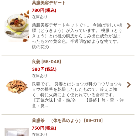
薬膳美容デザート
780
円
(税込)
在庫あり
薬膳美容デザートキットです。 今回は珍しい桃
膠（とうきょう）が入っています。 桃膠（とう
きょう）とは桃の樹皮からしみ出た成分が固ま
ったもので黄金色。半透明な飴ような物です。
桃の花の…
良姜
[
55-046
]
380
円
(税込)
在庫あり
良姜です。 良姜とはショウガ科のコウリョウキ
ョウの根茎を乾燥したしたもので、冷えに強
く、特に火鍋によく使われている食材です。
【五気六味】温・熱/辛 【帰経】脾・胃 ・注
意：炎…
薬膳茶 （体を温めよう）
[
99-019
]
750
円
(税込)
在庫あり