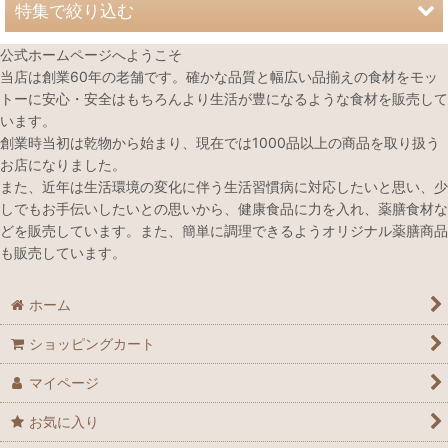
特集で絞り込む
公式ホームページへようこそ
春のオススメ薬膳食材
当店は創業60年の老舗です。確かな品質と幅広い品揃えの食材をモッ
トーに安心・安全はもちろんより生活が豊になるような食材を販売して
夏のオススメ薬膳食材
います。
創業時当初は乾物から始まり、現在では1000品以上の商品を取り扱う
秋のオススメ薬膳食材
お店になりました。
また、近年は生活環境の変化に伴う生活習慣病に対応したいと思い、少
冬のオススメ薬膳食材
しでもお手伝いしたいとの思いから、健康食品に力を入れ、薬膳食材な
どを販売しています。また、簡単に調理できるようオリジナル薬膳商品
心を癒したい時のおすすめ薬膳食材
も販売しています。
健やかな元気を取り戻すためのおすすめ薬膳食材
ホーム
ぐっすり寝たいときのおすすめ薬膳食材
ショッピングカート
美容におすすめ薬膳食材
マイページ
不要物排出をサポートにおすすめ薬膳食材
お気に入り