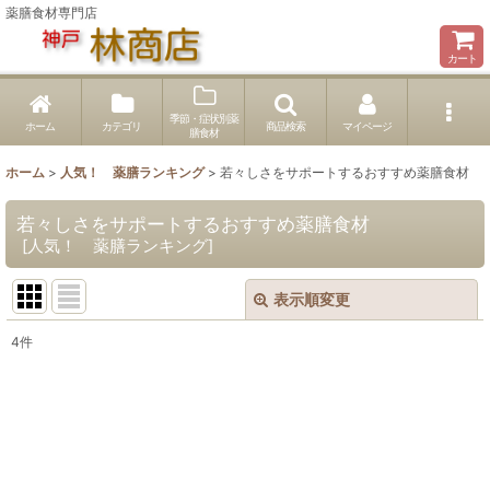
薬膳食材専門店
カート
季節・症状別薬
ホーム
カテゴリ
商品検索
マイページ
膳食材
ホーム
>
人気！ 薬膳ランキング
>
若々しさをサポートするおすすめ薬膳食材
若々しさをサポートするおすすめ薬膳食材
[
人気！ 薬膳ランキング
]
表示順変更
閉じる
4
件
表示数
:
並び順
:
絞り込む