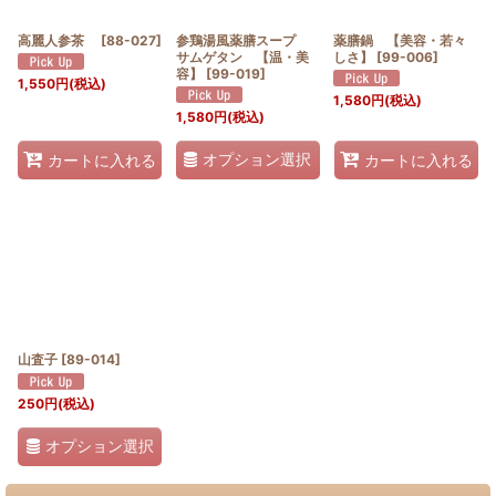
高麗人参茶
[
88-027
]
参鶏湯風薬膳スープ
薬膳鍋 【美容・若々
サムゲタン 【温・美
しさ】
[
99-006
]
容】
[
99-019
]
1,550
円
(税込)
1,580
円
(税込)
1,580
円
(税込)
オプション選択
カートに入れる
カートに入れる
山査子
[
89-014
]
250
円
(税込)
オプション選択