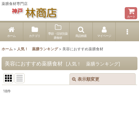
薬膳食材専門店
カート
季節・症状別薬
ホーム
カテゴリ
商品検索
マイページ
膳食材
ホーム
>
人気！ 薬膳ランキング
>
美容におすすめ薬膳食材
美容におすすめ薬膳食材
[
人気！ 薬膳ランキング
]
表示順変更
閉じる
18
件
表示数
:
並び順
:
絞り込む