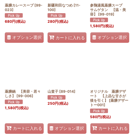
薬膳カレースープ
[
99-
新疆和田なつめ
[
11-
参鶏湯風薬膳スープ
023
]
100
]
サムゲタン 【温・美
容】
[
99-019
]
680
円
(税込)
280
円
(税込)
1,580
円
(税込)
オプション選択
オプション選択
カートに入れる
薬膳鍋 【美容・若々
山査子
[
89-014
]
オリジナル 薬膳デザ
しさ】
[
99-006
]
ート 【上品な甘さが
後を引く】
[
薬膳デザー
250
円
(税込)
トー001
]
1,580
円
(税込)
580
円
(税込)
オプション選択
カートに入れる
カートに入れる