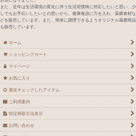
また、近年は生活環境の変化に伴う生活習慣病に対応したいと思い、少
冬のオススメ薬膳食材
しでもお手伝いしたいとの思いから、健康食品に力を入れ、薬膳食材な
どを販売しています。また、簡単に調理できるようオリジナル薬膳商品
心を癒したい時のおすすめ薬膳食材
も販売しています。
健やかな元気を取り戻すためのおすすめ薬膳食材
ホーム
ぐっすり寝たいときのおすすめ薬膳食材
ショッピングカート
美容におすすめ薬膳食材
マイページ
不要物排出をサポートにおすすめ薬膳食材
お気に入り
理想のメリハリボディーをサポートするおすすめ薬膳食材
最近チェックしたアイテム
スマホ・パソコンをよく使う方におすすめ薬膳食材
ご利用案内
体を温めたい時におすすめ薬膳食材
特定商取引法表示
お問い合わせ
鉄分が気になる時におすすめ薬膳食材