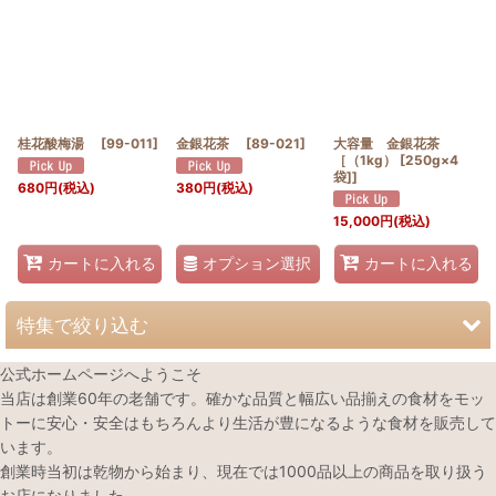
桂花酸梅湯
[
99-011
]
金銀花茶
[
89-021
]
大容量 金銀花茶
［（1kg） [250g×4
袋]]
680
円
(税込)
380
円
(税込)
15,000
円
(税込)
オプション選択
カートに入れる
カートに入れる
特集で絞り込む
公式ホームページへようこそ
春のオススメ薬膳食材
当店は創業60年の老舗です。確かな品質と幅広い品揃えの食材をモッ
トーに安心・安全はもちろんより生活が豊になるような食材を販売して
夏のオススメ薬膳食材
います。
創業時当初は乾物から始まり、現在では1000品以上の商品を取り扱う
秋のオススメ薬膳食材
お店になりました。