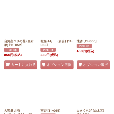
台湾産ユリの花 (金針
乾燥ゆり （百合)
[
11-
北杏
[
11-066
]
菜)
[
11-052
]
063
]
450
円
(税込)
850
円
(税込)
380
円
(税込)
オプション選択
オプション選択
カートに入れる
大容量 北杏
南杏
[
11-065
]
白きくらげ (白木耳)