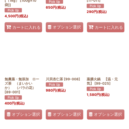
[（1kg） [100g×10
[
11-011
]
袋]]
650
円
(税込)
290
円
(税込)
4,500
円
(税込)
オプション選択
カートに入れる
カートに入れる
無農薬・無添加 ロー
川貝杏仁茶
[
99-008
]
薬膳火鍋 【温・元
ズ茶 （まいかい
気】
[
99-025
]
か） （バラの花）
980
円
(税込)
[
89-001
]
1,580
円
(税込)
400
円
(税込)
オプション選択
オプション選択
オプション選択