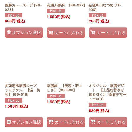
薬膳カレースープ
[
99-
高麗人参茶
[
88-027
]
新疆和田なつめ
[
11-
023
]
100
]
1,550
円
(税込)
680
円
(税込)
280
円
(税込)
オプション選択
カートに入れる
カートに入れる
参鶏湯風薬膳スープ
薬膳鍋 【美容・若々
オリジナル 薬膳デザ
サムゲタン 【温・美
しさ】
[
99-006
]
ート 【上品な甘さが
容】
[
99-019
]
後を引く】
[
薬膳デザー
トー001
]
1,580
円
(税込)
1,580
円
(税込)
580
円
(税込)
オプション選択
カートに入れる
カートに入れる