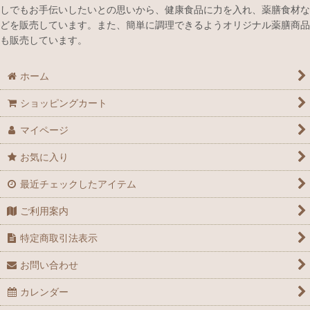
しでもお手伝いしたいとの思いから、健康食品に力を入れ、薬膳食材な
どを販売しています。また、簡単に調理できるようオリジナル薬膳商品
心を癒したい時のおすすめ薬膳食材
も販売しています。
健やかな元気を取り戻すためのおすすめ薬膳食材
ホーム
ぐっすり寝たいときのおすすめ薬膳食材
ショッピングカート
美容におすすめ薬膳食材
マイページ
不要物排出をサポートにおすすめ薬膳食材
お気に入り
理想のメリハリボディーをサポートするおすすめ薬膳食材
最近チェックしたアイテム
スマホ・パソコンをよく使う方におすすめ薬膳食材
ご利用案内
体を温めたい時におすすめ薬膳食材
特定商取引法表示
お問い合わせ
鉄分が気になる時におすすめ薬膳食材
カレンダー
乾燥の時期のおすすめ薬膳食材