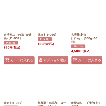
台湾産ユリの花 (金針
北杏
[
11-066
]
大容量 北杏
菜)
[
11-052
]
[（1kg） [100g×10
袋]]
450
円
(税込)
850
円
(税込)
4,500
円
(税込)
オプション選択
カートに入れる
カートに入れる
南杏
[
11-065
]
無農薬・無添加 ロー
乾燥ゆり （百合)
[
11-