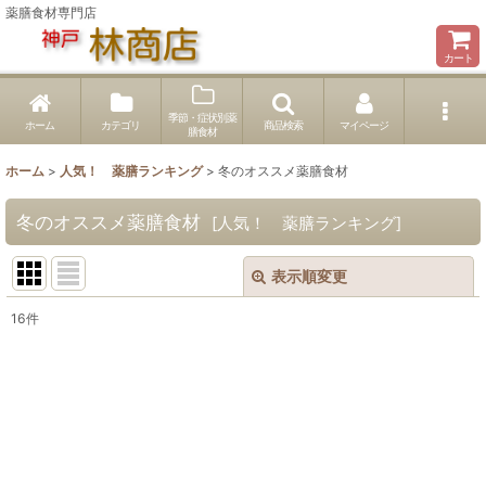
薬膳食材専門店
カート
季節・症状別薬
ホーム
カテゴリ
商品検索
マイページ
膳食材
ホーム
>
人気！ 薬膳ランキング
>
冬のオススメ薬膳食材
冬のオススメ薬膳食材
[
人気！ 薬膳ランキング
]
表示順変更
閉じる
16
件
表示数
:
並び順
:
絞り込む