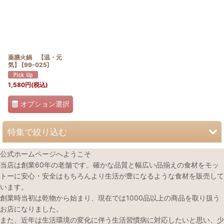
薬膳火鍋 【温・元
気】
[
99-025
]
1,580
円
(税込)
オプション選択
特集で絞り込む
公式ホームページへようこそ
春のオススメ薬膳食材
当店は創業60年の老舗です。確かな品質と幅広い品揃えの食材をモッ
トーに安心・安全はもちろんより生活が豊になるような食材を販売して
夏のオススメ薬膳食材
います。
創業時当初は乾物から始まり、現在では1000品以上の商品を取り扱う
秋のオススメ薬膳食材
お店になりました。
また、近年は生活環境の変化に伴う生活習慣病に対応したいと思い、少
冬のオススメ薬膳食材