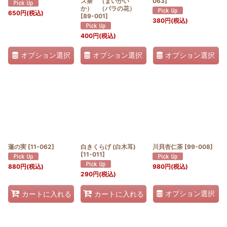
ズ茶 （まいかい
063
]
か） （バラの花）
650
円
(税込)
[
89-001
]
380
円
(税込)
400
円
(税込)
オプション選択
オプション選択
オプション選択
蓮の実
[
11-062
]
白きくらげ (白木耳)
川貝杏仁茶
[
99-008
]
[
11-011
]
880
円
(税込)
980
円
(税込)
290
円
(税込)
オプション選択
カートに入れる
カートに入れる