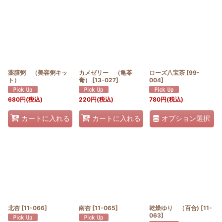
薬膳粥 （美容粥キッ
カメゼリー （亀苓
ローズ八宝茶
[
99-
ト）
膏）
[
13-027
]
004
]
680
円
(税込)
220
円
(税込)
780
円
(税込)
オプション選択
カートに入れる
カートに入れる
北杏
[
11-066
]
南杏
[
11-065
]
乾燥ゆり （百合)
[
11-
063
]