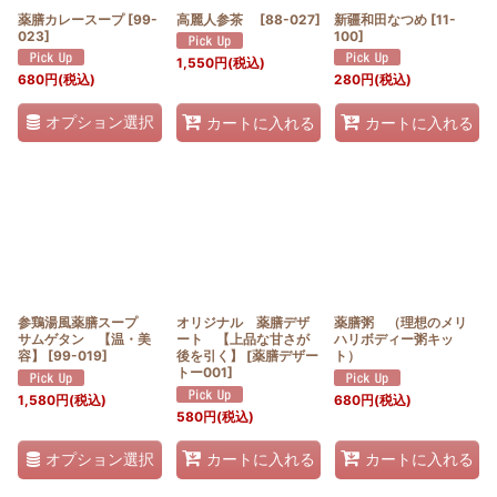
薬膳カレースープ
[
99-
高麗人参茶
[
88-027
]
新疆和田なつめ
[
11-
023
]
100
]
1,550
円
(税込)
680
円
(税込)
280
円
(税込)
オプション選択
カートに入れる
カートに入れる
参鶏湯風薬膳スープ
オリジナル 薬膳デザ
薬膳粥 （理想のメリ
サムゲタン 【温・美
ート 【上品な甘さが
ハリボディー粥キッ
容】
[
99-019
]
後を引く】
[
薬膳デザー
ト）
トー001
]
1,580
円
(税込)
680
円
(税込)
580
円
(税込)
オプション選択
カートに入れる
カートに入れる