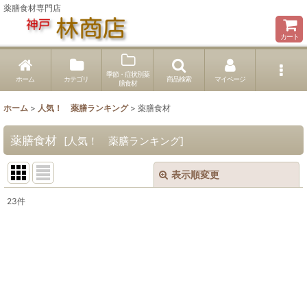
薬膳食材専門店
カート
季節・症状別薬
ホーム
カテゴリ
商品検索
マイページ
膳食材
ホーム
>
人気！ 薬膳ランキング
>
薬膳食材
薬膳食材
[
人気！ 薬膳ランキング
]
表示順変更
閉じる
23
件
表示数
:
並び順
:
絞り込む