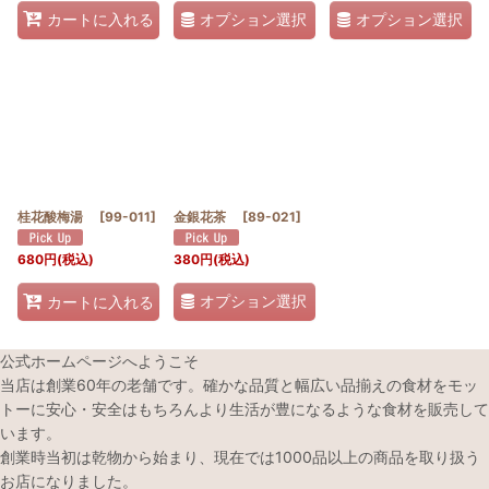
オプション選択
オプション選択
カートに入れる
桂花酸梅湯
[
99-011
]
金銀花茶
[
89-021
]
680
円
(税込)
380
円
(税込)
オプション選択
カートに入れる
公式ホームページへようこそ
当店は創業60年の老舗です。確かな品質と幅広い品揃えの食材をモッ
トーに安心・安全はもちろんより生活が豊になるような食材を販売して
います。
創業時当初は乾物から始まり、現在では1000品以上の商品を取り扱う
お店になりました。