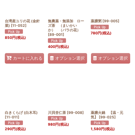
台湾産ユリの花 (金針
無農薬・無添加 ロー
薬膳粥
[
99-005
]
菜)
[
11-052
]
ズ茶 （まいかい
か） （バラの花）
780
円
(税込)
[
89-001
]
850
円
(税込)
400
円
(税込)
オプション選択
オプション選択
カートに入れる
白きくらげ (白木耳)
川貝杏仁茶
[
99-008
]
薬膳火鍋 【温・元
[
11-011
]
気】
[
99-025
]
980
円
(税込)
290
円
(税込)
1,580
円
(税込)