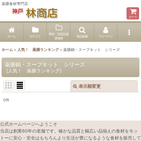
薬膳食材専門店
カート
季節・症状別薬
ホーム
カテゴリ
商品検索
マイページ
膳食材
ホーム
>
人気！ 薬膳ランキング
>
薬膳鍋・スープキット シリーズ
薬膳鍋・スープキット シリーズ
[
人気！ 薬膳ランキング
]
表示順変更
閉じる
0
件
表示数
:
並び順
:
公式ホームページへようこそ
当店は創業60年の老舗です。確かな品質と幅広い品揃えの食材をモッ
トーに安心・安全はもちろんより生活が豊になるような食材を販売して
絞り込む