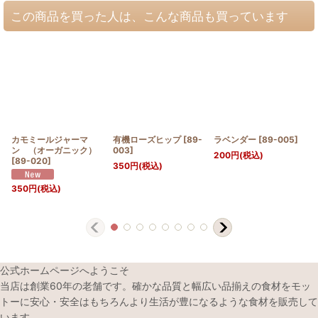
この商品を買った人は、こんな商品も買っています
カモミールジャーマ
有機ローズヒップ
[
89-
ラベンダー
[
89-005
]
ン （オーガニック）
003
]
200
円
(税込)
[
89-020
]
350
円
(税込)
350
円
(税込)
公式ホームページへようこそ
当店は創業60年の老舗です。確かな品質と幅広い品揃えの食材をモッ
トーに安心・安全はもちろんより生活が豊になるような食材を販売して
います。