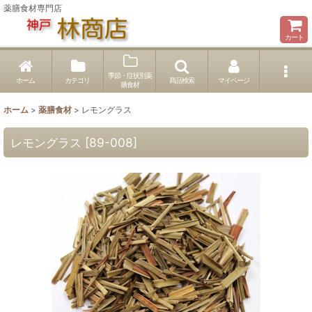
薬膳食材専門店
カート
季節・症状別薬
ホーム
カテゴリ
商品検索
マイページ
膳食材
ホーム
>
薬膳食材
>
レモングラス
レモングラス
[
89-008
]