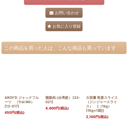
お問い合わせ
お気に入り登録
この商品を買った人は、こんな商品も買っています
AROY'D ジャックフル
龍眼肉 (台湾産）
[
33-
大容量 乾姜スライス
ーツ （Trái Mít）
021
]
（ジンジャースライ
[
13-017
]
ス） [（1kg）
4,400
円
(税込)
[1Kg×1袋]]
450
円
(税込)
2,100
円
(税込)