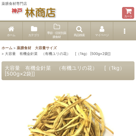
薬膳食材専門店
カート
季節・症状別薬
ホーム
カテゴリ
商品検索
マイページ
膳食材
ホーム
>
薬膳食材 大容量サイズ
>
大容量 有機金針菜 （有機ユリの花） [（1kg） [500g×2袋]]
大容量 有機金針菜 （有機ユリの花） [（1kg）
[500g×2袋]]