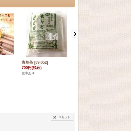
青草茶
[
89-052
]
オリジナルはと麦・緑豆湯
700円
(税込)
680円
(税込)
在庫あり
在庫あり
リセット