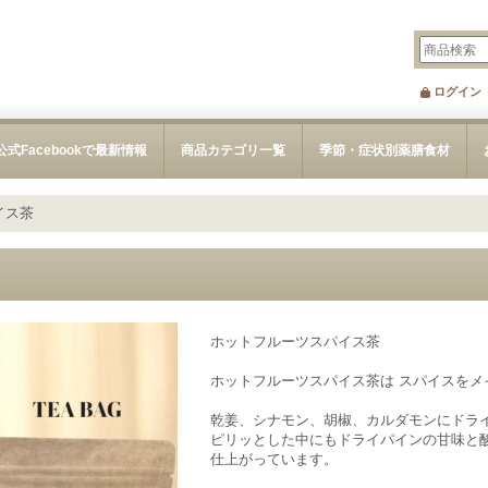
ログイン
公式Facebookで最新情報
商品カテゴリ一覧
季節・症状別薬膳食材
イス茶
ホットフルーツスパイス茶
ホットフルーツスパイス茶は スパイスをメ
乾姜、シナモン、胡椒、カルダモンにドラ
ピリッとした中にもドライパインの甘味と
仕上がっています。