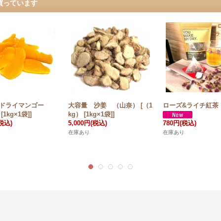
買っています
 ドライマンゴー
大容量 沙姜 （山奈） [（1
ローズ&ライチ紅茶
[1kg×1袋]]
kg） [1kg×1袋]]
税込)
5,000円
(税込)
780円
(税込)
在庫あり
在庫あり