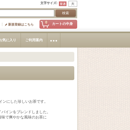
文字サイズ
:
0
カートの中身
新規登録はこちら
お気に入り
ご利用案内
インにした珍しいお茶です。
イパインをブレンドしました。
酸味で爽やかな風味のお茶に