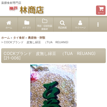
薬膳食材専門店
カート
季節・症状別薬
ホーム
カテゴリ
商品検索
マイページ
膳食材
ホーム
>
タイ食材
>
農産物・卵類
>
COCKブランド 皮無し緑豆 （TUA REUANG)
COCKブランド 皮無し緑豆 （TUA REUANG)
[
21-006
]