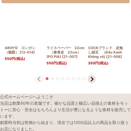
AROY'D ロンガン
ライスペーパー 22cm
COCKブランド 皮無
（龍眼）
[
13-014
]
（春巻皮 22cm）
し緑豆 （Đâu Xanh
(PO PIA)
[
21-007
]
Không võ)
[
21-006
]
550
円
(税込)
550
円
(税込)
350
円
(税込)
公式ホームページへようこそ
当店は創業60年の老舗です。確かな品質と幅広い品揃えの食材をモッ
トーに安心・安全はもちろんより生活が豊になるような食材を販売して
います。
創業時当初は乾物から始まり、現在では1000品以上の商品を取り扱う
お店になりました。