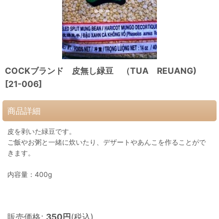
COCKブランド 皮無し緑豆 （TUA REUANG)
[
21-006
]
商品詳細
皮を剥いた緑豆です。
ご飯やお粥と一緒に炊いたり、デザートやあんこを作ることがで
きます。
内容量：400g
販売価格
:
350
円
(税込)